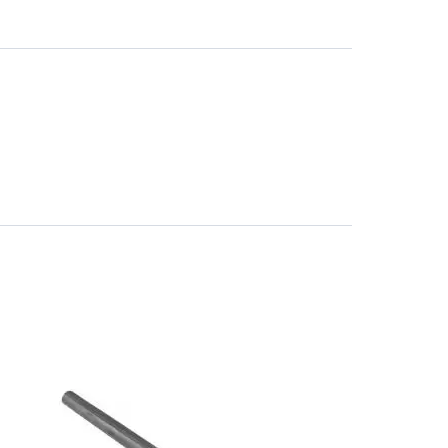
Солом'янський район
працює ВТ-СБ с10-00 до
18-00
(098) 672 76 42
(063) 722 37 14
(044) 223 32 81
КАРТА
М. ХАРКІВСЬКА – ПРАЦЮЄ
ВТ-СБ С10-00 ДО 18-00
(067) 385 27 70
(063) 527 27 00
(044) 332 76 42
КАРТА