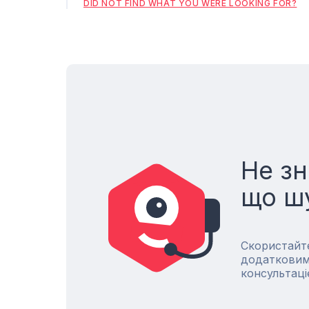
DID NOT FIND WHAT YOU WERE LOOKING FOR?
Не зн
що ш
Скористайт
додатковим
консультаці