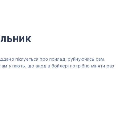
альник
іддано піклується про прилад, руйнуючись сам.
пам'ятають, що анод в бойлері потрібно міняти раз