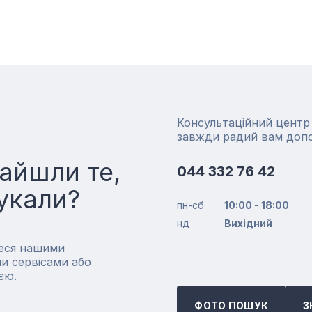
Консультаційний цент
завжди радий вам доп
айшли те,
044 332 76 42
укали?
пн-сб
10:00 - 18:00
нд
Вихідний
еся нашими
и сервісами або
єю.
ФОТО ПОШУК
З