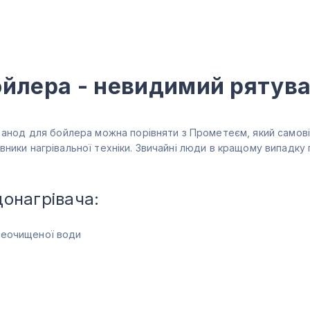
ойлера - невидимий рятув
й анод для бойлера можна порівняти з Прометеєм, який самов
ники нагрівальної техніки. Звичайні люди в кращому випадку 
онагрівача:
 неочищеної води