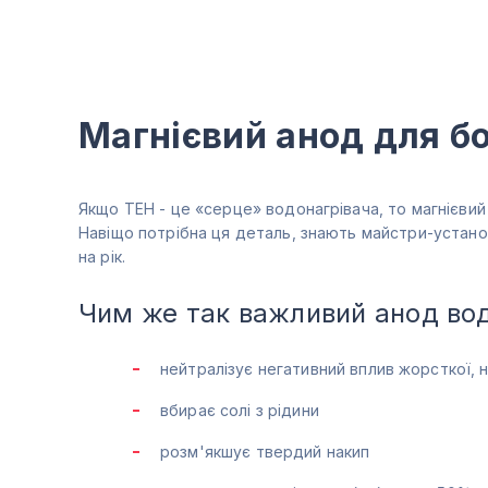
Магнієвий анод для б
Якщо ТЕН - це «серце» водонагрівача, то магнієви
Навіщо потрібна ця деталь, знають майстри-установ
на рік.
Чим же так важливий анод вод
нейтралізує негативний вплив жорсткої,
вбирає солі з рідини
розм'якшує твердий накип