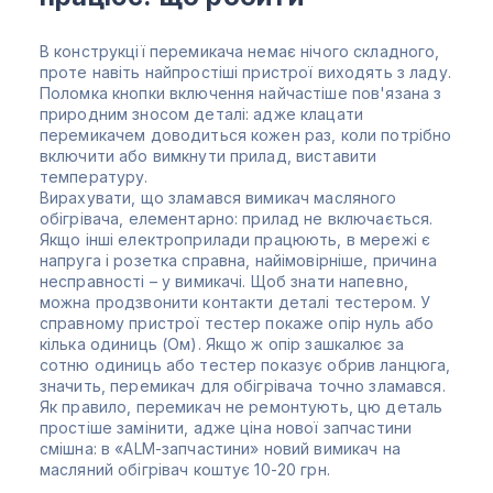
В конструкції перемикача немає нічого складного,
проте навіть найпростіші пристрої виходять з ладу.
Поломка кнопки включення найчастіше пов'язана з
природним зносом деталі: адже клацати
перемикачем доводиться кожен раз, коли потрібно
включити або вимкнути прилад, виставити
температуру.
Вирахувати, що зламався вимикач масляного
обігрівача, елементарно: прилад не включається.
Якщо інші електроприлади працюють, в мережі є
напруга і розетка справна, найімовірніше, причина
несправності – у вимикачі. Щоб знати напевно,
можна продзвонити контакти деталі тестером. У
справному пристрої тестер покаже опір нуль або
кілька одиниць (Ом). Якщо ж опір зашкалює за
сотню одиниць або тестер показує обрив ланцюга,
значить, перемикач для обігрівача точно зламався.
Як правило, перемикач не ремонтують, цю деталь
простіше замінити, адже ціна нової запчастини
смішна: в «ALM-запчастини» новий вимикач на
масляний обігрівач коштує 10-20 грн.