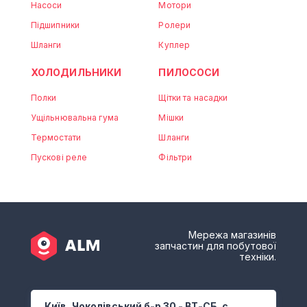
Насоси
Мотори
Підшипники
Ролери
Шланги
Куплер
ХОЛОДИЛЬНИКИ
ПИЛОСОСИ
Полки
Щітки та насадки
Ущільнювальна гума
Мішки
Термостати
Шланги
Пускові реле
Фільтри
Мережа магазинів
запчастин для побутової
техніки.
Київ, Чоколівський б-р 30 - ВТ-СБ. с