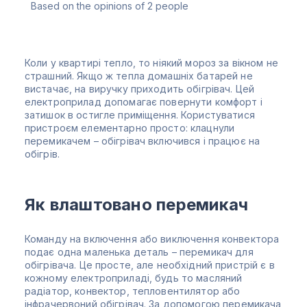
Based on the opinions of
2
people
Коли у квартирі тепло, то ніякий мороз за вікном не
страшний. Якщо ж тепла домашніх батарей не
вистачає, на виручку приходить обігрівач. Цей
електроприлад допомагає повернути комфорт і
затишок в остигле приміщення. Користуватися
пристроєм елементарно просто: клацнули
перемикачем – обігрівач включився і працює на
обігрів.
Як влаштовано перемикач
Команду на включення або виключення конвектора
подає одна маленька деталь – перемикач для
обігрівача. Це просте, але необхідний пристрій є в
кожному електроприладі, будь то масляний
радіатор, конвектор, тепловентилятор або
інфрачервоний обігрівач. За допомогою перемикача