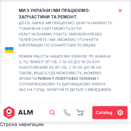
МИ З УКРАЇНИ І МИ ПРАЦЮЄМО:
ЗАПЧАСТИНИ ТА РЕМОНТ.
КИЇВ
БОРИСПІЛЬ
ДРУЗІ, НАРАЗІ МИ ПРАЦЮЄМО. ЦІНИ ТА НАЯВНІСТЬ
ТОВАРІВ НА САЙТІ МОЖУТЬ БУТИ
НЕАКТУАЛЬНИМИ. РОБІТЬ ЗАМОВЛЕННЯ АБО
Вт.- Сб.
ТЕЛЕФОНУЙТЕ І МИ ЗМОЖЕМО УТОЧНИТИ
ІНФОРМАЦІЮ ПО КОНКРЕТНИХ ПОЗИЦІЯХ.
10:00 - 18:00
Нд-Пн. Вихідний
РЕЖИМ РАБОТЫ НАШИХ МАГАЗИНОВ: ПР. БАЖАНА
3, ТЦ "ФАКЕЛ" ВТ-СБ, С 10-00 ДО 18-00 БУЛ.
Солом'янський район
ЧОКОЛОВСКИЙ 30, ВТ-СБ. С 10-00 ДО 18-00
працює ВТ-СБ с10-00 до
ТАКОЖ, ЯКЩО БУДЕ МОЖЛИВІСТЬ, МОЖЕМО
18-00
ЗРОБИТИ
РЕМОНТ ПОБУТОВОЇ ТЕХНІКИ
У
СОЛОМ’ЯНСЬКОМУ ТА ДАРНИЦЬКОМУ РАЙОНІ
(098) 672 76 42
АБО НА ТОЧЦІ. ЗАПИТУЙТЕ ДЕТАЛІ У МЕНЕДЖЕРА.
(063) 722 37 14
(044) 223 32 81
КАРТА
Catalog
М. ХАРКІВСЬКА – ПРАЦЮЄ
Строка навигации
ВТ-СБ С10-00 ДО 18-00