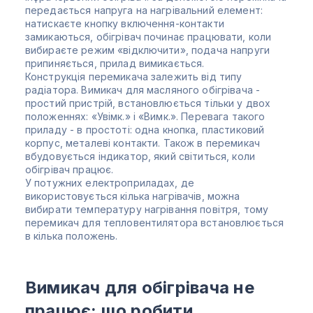
передається напруга на нагрівальний елемент:
натискаєте кнопку включення-контакти
замикаються, обігрівач починає працювати, коли
вибираєте режим «відключити», подача напруги
припиняється, прилад вимикається.
Конструкція перемикача залежить від типу
радіатора. Вимикач для масляного обігрівача -
простий пристрій, встановлюється тільки у двох
положеннях: «Увімк.» і «Вимк.». Перевага такого
приладу - в простоті: одна кнопка, пластиковий
корпус, металеві контакти. Також в перемикач
вбудовується індикатор, який світиться, коли
обігрівач працює.
У потужних електроприладах, де
використовується кілька нагрівачів, можна
вибирати температуру нагрівання повітря, тому
перемикач для тепловентилятора встановлюється
в кілька положень.
Вимикач для обігрівача не
працює: що робити