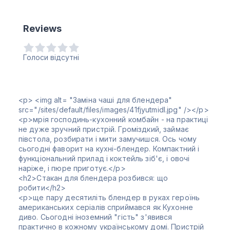
Reviews
Голоси відсутні
<p> <img alt= "Заміна чаші для блендера"
src="/sites/default/files/images/41fjyutmidl.jpg" /></p>
<p>мрія господинь-кухонний комбайн - на практиці
не дуже зручний пристрій. Громіздкий, займає
півстола, розбирати і мити замучишся. Ось чому
сьогодні фаворит на кухні-блендер. Компактний і
функціональний прилад і коктейль зіб'є, і овочі
наріже, і пюре приготує.</p>
<h2>Стакан для блендера розбився: що
робити</h2>
<p>ще пару десятиліть блендер в руках героїнь
американських серіалів сприймався як Кухонне
диво. Сьогодні іноземний "гість" з'явився
практично в кожному українському домі. Пристрій