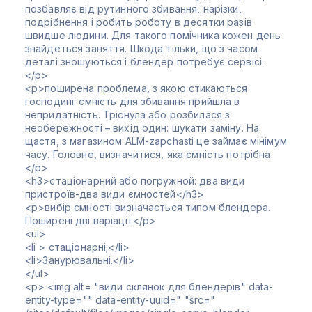
позбавляє від рутинного збивання, нарізки,
подрібнення і робить роботу в десятки разів
швидше людини. Для такого помічника кожен день
знайдеться заняття. Шкода тільки, що з часом
деталі зношуються і блендер потребує сервісі.
</p>
<p>поширена проблема, з якою стикаються
господині: ємність для збивання прийшла в
непридатність. Тріснула або розбилася з
необережності – вихід один: шукати заміну. На
щастя, з магазином ALM-zapchasti це займає мінімум
часу. Головне, визначитися, яка ємність потрібна.
</p>
<h3>стаціонарний або погружной: два види
пристроїв-два види ємностей</h3>
<p>вибір ємності визначається типом блендера.
Поширені дві варіації:</p>
<ul>
<li > стаціонарні;</li>
<li>Занурювальні.</li>
</ul>
<p> <img alt= "види склянок для блендерів" data-
entity-type="" data-entity-uuid=" "src="