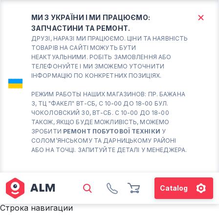
МИ З УКРАЇНИ І МИ ПРАЦЮЄМО:
ЗАПЧАСТИНИ ТА РЕМОНТ.
КИЇВ
БОРИСПІЛЬ
ДРУЗІ, НАРАЗІ МИ ПРАЦЮЄМО. ЦІНИ ТА НАЯВНІСТЬ
ТОВАРІВ НА САЙТІ МОЖУТЬ БУТИ
НЕАКТУАЛЬНИМИ. РОБІТЬ ЗАМОВЛЕННЯ АБО
Вт.- Сб.
ТЕЛЕФОНУЙТЕ І МИ ЗМОЖЕМО УТОЧНИТИ
ІНФОРМАЦІЮ ПО КОНКРЕТНИХ ПОЗИЦІЯХ.
10:00 - 18:00
Нд-Пн. Вихідний
РЕЖИМ РАБОТЫ НАШИХ МАГАЗИНОВ: ПР. БАЖАНА
3, ТЦ "ФАКЕЛ" ВТ-СБ, С 10-00 ДО 18-00 БУЛ.
Солом'янський район
ЧОКОЛОВСКИЙ 30, ВТ-СБ. С 10-00 ДО 18-00
працює ВТ-СБ с10-00 до
ТАКОЖ, ЯКЩО БУДЕ МОЖЛИВІСТЬ, МОЖЕМО
18-00
ЗРОБИТИ
РЕМОНТ ПОБУТОВОЇ ТЕХНІКИ
У
СОЛОМ’ЯНСЬКОМУ ТА ДАРНИЦЬКОМУ РАЙОНІ
(098) 672 76 42
АБО НА ТОЧЦІ. ЗАПИТУЙТЕ ДЕТАЛІ У МЕНЕДЖЕРА.
(063) 722 37 14
(044) 223 32 81
КАРТА
Catalog
М. ХАРКІВСЬКА – ПРАЦЮЄ
Строка навигации
ВТ-СБ С10-00 ДО 18-00