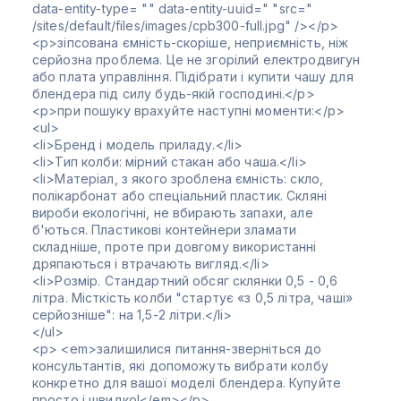
data-entity-type= "" data-entity-uuid=" "src="
/sites/default/files/images/cpb300-full.jpg" /></p>
<p>зіпсована ємність-скоріше, неприємність, ніж
серйозна проблема. Це не згорілий електродвигун
або плата управління. Підібрати і купити чашу для
блендера під силу будь-якій господині.</p>
<p>при пошуку врахуйте наступні моменти:</p>
<ul>
<li>Бренд і модель приладу.</li>
<li>Тип колби: мірний стакан або чаша.</li>
<li>Матеріал, з якого зроблена ємність: скло,
полікарбонат або спеціальний пластик. Скляні
вироби екологічні, не вбирають запахи, але
б'ються. Пластикові контейнери зламати
складніше, проте при довгому використанні
дряпаються і втрачають вигляд.</li>
<li>Розмір. Стандартний обсяг склянки 0,5 - 0,6
літра. Місткість колби "стартує «з 0,5 літра, чаші»
серйозніше": на 1,5-2 літри.</li>
</ul>
<p> <em>залишилися питання-зверніться до
консультантів, які допоможуть вибрати колбу
конкретно для вашої моделі блендера. Купуйте
просто і швидко!</em></p>