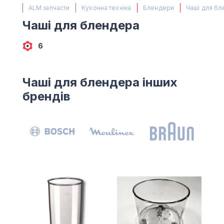
(067) 385 27 70
ALM запчасти
Кухонна техніка
Блендери
Чаші для б
(063) 527 27 00
Чаші для блендера
(044) 332 76 42
КАРТА
6
Чаші для блендера інших
брендів