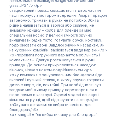
/sites/default/files/images/single-serve-blender-
glass.JPG" /></p>
стаціонарний прилад складається з двох частин:
чаші і корпусу з мотором всередині. Апарат працює
автономно, тримати в руках не потрібно. Збита
рідина наливається в тарілки або склянки, не
знімаючи кришку – колба для блендера має
спеціальний носик. У великій ємності зручно
вимішувати рідке тісто, готувати соуси, коктейлі,
подрібнювати овочі. Завдяки знімним насадкам, як
на кухонний комбайн, варіюються види нарізки.</p>
<p>переваги погружного варіанту: мобільність і
компактність. Двигун розташовується в ручці
приладу. До основи прикріплюються насадки:
віночок, ніжка з ножем-подрібнювачем.</p>
<p>у комплекті з занурювальним блендером йде
високий і вузький стакан, в якому зручно готувати
дитяче пюре, сік, коктейлі. При необхідності суп
завдяки мобільному приладу перетвориться в
пюре прямо в каструлі. Окремі моделі оснащені
кільцем на ручці, щоб підвішувати на стіну.</p>
<h3>увага деталям: як вибрати ємність для
блендера</h3>
<p> <img alt= "як вибрати чашу для блендера"