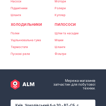
Насоси
Мотори
Підшипники
Ролери
Шланги
Куплер
ХОЛОДИЛЬНИКИ
ПИЛОСОСИ
Полки
Щітки та насадки
Ущільнювальна гума
Мішки
Термостати
Шланги
Пускові реле
Фільтри
Мережа магазинів
запчастин для побутової
техніки.
Київ, Чоколівський б-р 30 - ВТ-СБ. с