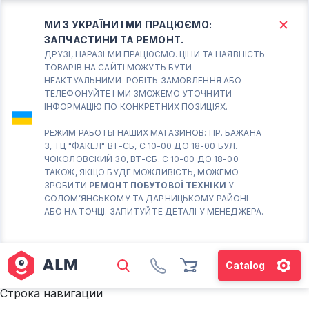
МИ З УКРАЇНИ І МИ ПРАЦЮЄМО:
ЗАПЧАСТИНИ ТА РЕМОНТ.
КИЇВ
БОРИСПІЛЬ
ДРУЗІ, НАРАЗІ МИ ПРАЦЮЄМО. ЦІНИ ТА НАЯВНІСТЬ
ТОВАРІВ НА САЙТІ МОЖУТЬ БУТИ
НЕАКТУАЛЬНИМИ. РОБІТЬ ЗАМОВЛЕННЯ АБО
Вт.- Сб.
ТЕЛЕФОНУЙТЕ І МИ ЗМОЖЕМО УТОЧНИТИ
ІНФОРМАЦІЮ ПО КОНКРЕТНИХ ПОЗИЦІЯХ.
10:00 - 18:00
Нд-Пн. Вихідний
РЕЖИМ РАБОТЫ НАШИХ МАГАЗИНОВ: ПР. БАЖАНА
3, ТЦ "ФАКЕЛ" ВТ-СБ, С 10-00 ДО 18-00 БУЛ.
Солом'янський район
ЧОКОЛОВСКИЙ 30, ВТ-СБ. С 10-00 ДО 18-00
працює ВТ-СБ с10-00 до
ТАКОЖ, ЯКЩО БУДЕ МОЖЛИВІСТЬ, МОЖЕМО
18-00
ЗРОБИТИ
РЕМОНТ ПОБУТОВОЇ ТЕХНІКИ
У
СОЛОМ’ЯНСЬКОМУ ТА ДАРНИЦЬКОМУ РАЙОНІ
(098) 672 76 42
АБО НА ТОЧЦІ. ЗАПИТУЙТЕ ДЕТАЛІ У МЕНЕДЖЕРА.
(063) 722 37 14
(044) 223 32 81
КАРТА
Catalog
М. ХАРКІВСЬКА – ПРАЦЮЄ
Строка навигации
ВТ-СБ С10-00 ДО 18-00