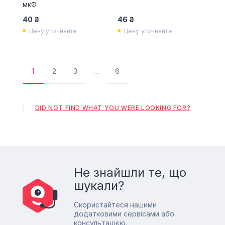
мкФ
40 ₴
46 ₴
Цену уточняйте
Цену уточняйте
1
2
3
…
6
Поточна
Сторінка
Сторінка
Остання
сторінка
сторінка
DID NOT FIND WHAT YOU WERE LOOKING FOR?
Не знайшли те, що
шукали?
Скористайтеся нашими
додатковими сервісами або
консультацією.