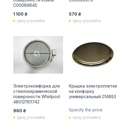
C00089645
1 100 ₴
570 ₴
Цену уточняйте
Цену уточняйте
Электрокомфорка для
Крышка электроплитки
стеклокерамической
на конфорку
поверхности Whirlpool
универсальный 014853
480121101742
Specify the price
960 ₴
Цену уточняйте
Цену уточняйте