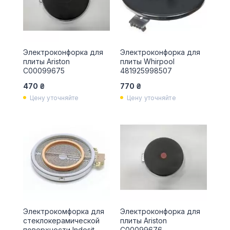
Электроконфорка для
Электроконфорка для
плиты Ariston
плиты Whirpool
С00099675
481925998507
470 ₴
770 ₴
Цену уточняйте
Цену уточняйте
Электрокомфорка для
Электроконфорка для
стеклокерамической
плиты Ariston
поверхности Indesit
С00099676