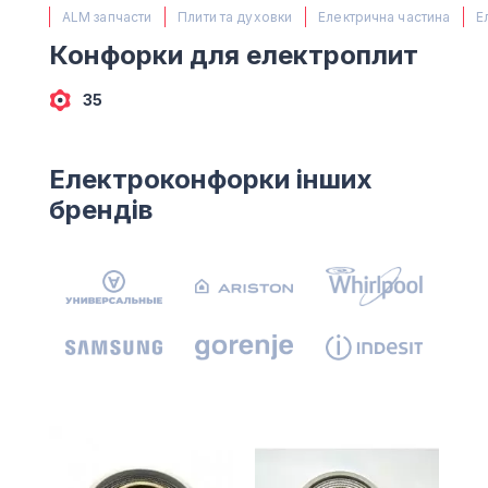
(067) 385 27 70
ALM запчасти
Плити та духовки
Електрична частина
Е
(063) 527 27 00
Конфорки для електроплит
(044) 332 76 42
КАРТА
35
Електроконфорки інших
брендів