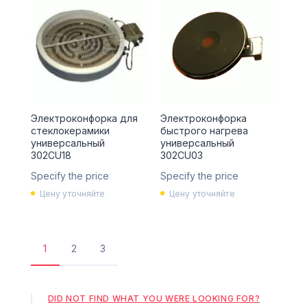
Электроконфорка для
Электроконфорка
стеклокерамики
быстрого нагрева
универсальный
универсальный
302CU18
302CU03
Specify the price
Specify the price
Цену уточняйте
Цену уточняйте
1
2
3
Поточна
Сторінка
Сторінка
сторінка
DID NOT FIND WHAT YOU WERE LOOKING FOR?