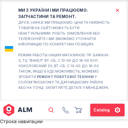
МИ З УКРАЇНИ І МИ ПРАЦЮЄМО:
ЗАПЧАСТИНИ ТА РЕМОНТ.
КИЇВ
БОРИСПІЛЬ
ДРУЗІ, НАРАЗІ МИ ПРАЦЮЄМО. ЦІНИ ТА НАЯВНІСТЬ
ТОВАРІВ НА САЙТІ МОЖУТЬ БУТИ
НЕАКТУАЛЬНИМИ. РОБІТЬ ЗАМОВЛЕННЯ АБО
Вт.- Сб.
ТЕЛЕФОНУЙТЕ І МИ ЗМОЖЕМО УТОЧНИТИ
ІНФОРМАЦІЮ ПО КОНКРЕТНИХ ПОЗИЦІЯХ.
10:00 - 18:00
Нд-Пн. Вихідний
РЕЖИМ РАБОТЫ НАШИХ МАГАЗИНОВ: ПР. БАЖАНА
3, ТЦ "ФАКЕЛ" ВТ-СБ, С 10-00 ДО 18-00 БУЛ.
Солом'янський район
ЧОКОЛОВСКИЙ 30, ВТ-СБ. С 10-00 ДО 18-00
працює ВТ-СБ с10-00 до
ТАКОЖ, ЯКЩО БУДЕ МОЖЛИВІСТЬ, МОЖЕМО
18-00
ЗРОБИТИ
РЕМОНТ ПОБУТОВОЇ ТЕХНІКИ
У
СОЛОМ’ЯНСЬКОМУ ТА ДАРНИЦЬКОМУ РАЙОНІ
(098) 672 76 42
АБО НА ТОЧЦІ. ЗАПИТУЙТЕ ДЕТАЛІ У МЕНЕДЖЕРА.
(063) 722 37 14
(044) 223 32 81
КАРТА
Catalog
М. ХАРКІВСЬКА – ПРАЦЮЄ
Строка навигации
ВТ-СБ С10-00 ДО 18-00