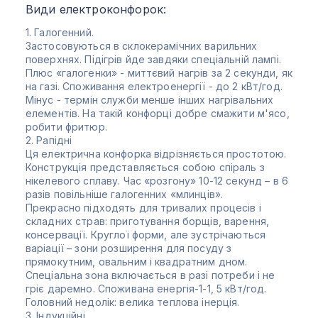
Види електроконфорок:
1. Галогенний.
Застосовуються в склокерамічних варильних
поверхнях. Підігрів йде завдяки спеціальній лампі.
Плюс «галогенки» - миттєвий нагрів за 2 секунди, як
на газі. Споживання електроенергії - до 2 кВт/год.
Мінус - термін служби менше інших нагрівальних
елементів. На такій конфорці добре смажити м'ясо,
робити фритюр.
2. Рапідні
Ця електрична конфорка відрізняється простотою.
Конструкція представляється собою спіраль з
нікелевого сплаву. Час «розгону» 10-12 секунд – в 6
разів повільніше галогенних «млинців».
Прекрасно підходять для тривалих процесів і
складних страв: приготування борщів, варення,
консервації. Круглої форми, але зустрічаються
варіації – зони розширення для посуду з
прямокутним, овальним і квадратним дном.
Спеціальна зона включається в разі потреби і не
гріє даремно. Споживана енергія-1-1, 5 кВт/год.
Головний недолік: велика теплова інерція.
3. Індукційні