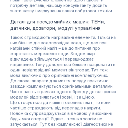
потрібну деталь, нашому консультанту досить
знати назву і маркування вашої побутової техніки.
Деталі для посудомийних машин: ТЕНи,
датчики, дозатори, модулі управління
Також страждають нагрівальні елементи. Тільки на
них більше діє водопровідна вода, що дає при
нагріванні стійкий наліт – це до питання про
жорсткість мережевої води. Згодом шар
відкладень збільшується і перешкоджає
нагріванню. Тену доводиться більше працювати і в
один невідповідний момент він згорає. Тут теж
мова виключно про оригінальні комплектуючих.
До слова, апарати для миття посуду практично
завжди комплектуються оригінальними деталями.
Часто навіть в рамках одного бренду деталі різних
моделей відрізняються і зовні, і за ціною.
Що стосується датчиків і головних плат, то вони
частіше страждають від перепадів напруги.
Поломка супроводжується відмовою у виконанні
будь-якої операції. Рідше - техніка зовсім не
запускається. Тут без комплексної діагностики не