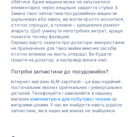
обійтися. Адже машина може не запускатися
елементарно через нещільне закриття стулки. А
Заміна такої запчастини посудомийних машин як
ущільнювач або замок, які могли просто зноситися,
істотно спрощує, а головне – здешевлює ремонт
апарату. Щоб уникнути непотрібних витрат, краще
показати техніку фахівцеві.
Окремо варто сказати про дозатори: використання
не призначених для такої мийки миючих засобів
істотно впливає на якість операції. Ви будете
грішити на дозатор, а насправді вина в хімії.
Потрібні запчастини до посудомийок?
Інтернет-магазин ALM-zapchasti - це ваш надійний
постачальник якісних оригінальних і універсальних
деталей. Телефонуйте і замовляйте в нашому
магазині
комплектуючі для побутової техніки
за
вигідними цінами. У нас ви знайдете навіть рідкісні
запчастини, які в інших магазинах не знайшлися.