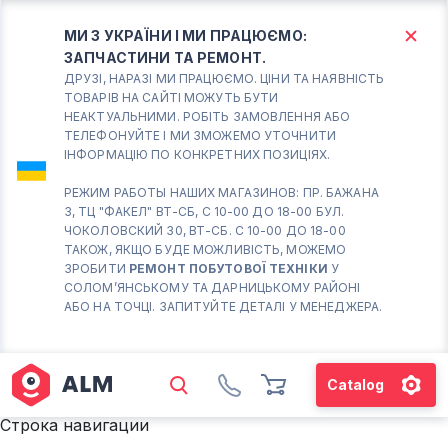
МИ З УКРАЇНИ І МИ ПРАЦЮЄМО:
ЗАПЧАСТИНИ ТА РЕМОНТ.
КИЇВ
БОРИСПІЛЬ
ДРУЗІ, НАРАЗІ МИ ПРАЦЮЄМО. ЦІНИ ТА НАЯВНІСТЬ
ТОВАРІВ НА САЙТІ МОЖУТЬ БУТИ
НЕАКТУАЛЬНИМИ. РОБІТЬ ЗАМОВЛЕННЯ АБО
Вт.- Сб.
ТЕЛЕФОНУЙТЕ І МИ ЗМОЖЕМО УТОЧНИТИ
ІНФОРМАЦІЮ ПО КОНКРЕТНИХ ПОЗИЦІЯХ.
10:00 - 18:00
Нд-Пн. Вихідний
РЕЖИМ РАБОТЫ НАШИХ МАГАЗИНОВ: ПР. БАЖАНА
3, ТЦ "ФАКЕЛ" ВТ-СБ, С 10-00 ДО 18-00 БУЛ.
Солом'янський район
ЧОКОЛОВСКИЙ 30, ВТ-СБ. С 10-00 ДО 18-00
працює ВТ-СБ с10-00 до
ТАКОЖ, ЯКЩО БУДЕ МОЖЛИВІСТЬ, МОЖЕМО
18-00
ЗРОБИТИ
РЕМОНТ ПОБУТОВОЇ ТЕХНІКИ
У
СОЛОМ’ЯНСЬКОМУ ТА ДАРНИЦЬКОМУ РАЙОНІ
(098) 672 76 42
АБО НА ТОЧЦІ. ЗАПИТУЙТЕ ДЕТАЛІ У МЕНЕДЖЕРА.
(063) 722 37 14
(044) 223 32 81
КАРТА
Catalog
М. ХАРКІВСЬКА – ПРАЦЮЄ
Строка навигации
ВТ-СБ С10-00 ДО 18-00