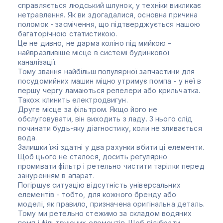
справляється людський шлунок, у техніки викликає
нетравлення. Як ви здогадалися, основна причина
поломок - засмічення, що підтверджується нашою
багаторічною статистикою.
Це не дивно, не дарма коліно під мийкою –
найвразливіше місце в системі будинкової
каналізації.
Тому звання найбільш популярної запчастини для
посудомийних машин міцно утримує помпа - у неї в
першу чергу ламаються репелери або крильчатка.
Також клинить електродвигун.
Друге місце за фільтром. Якщо його не
обслуговувати, він виходить з ладу. З нього слід
починати будь-яку діагностику, коли не зливається
вода.
Залишки їжі здатні у два рахунки вбити ці елементи.
Щоб цього не сталося, досить регулярно
промивати фільтр і ретельно чистити тарілки перед
зануренням в апарат.
Погіршує ситуацію відсутність універсальних
елементів - тобто, для кожного бренду або
моделі, як правило, призначена оригінальна деталь.
Тому ми ретельно стежимо за складом водяних
помп і фільтруючих елементів. Щоб підібрати