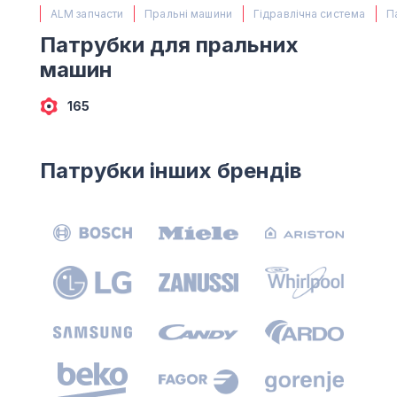
(067) 385 27 70
ALM запчасти
Пральні машини
Гідравлічна система
П
(063) 527 27 00
Патрубки для пральних
(044) 332 76 42
машин
КАРТА
165
Патрубки інших брендів