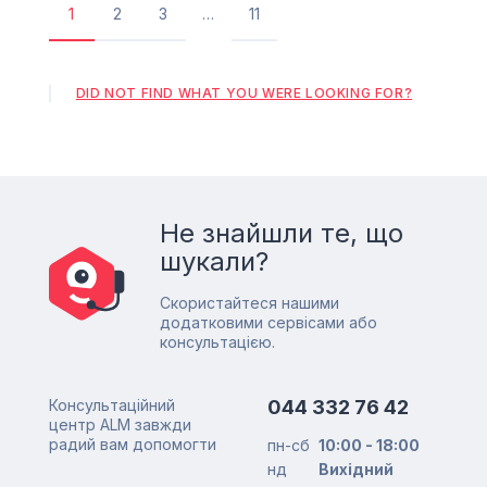
1
2
3
…
11
Поточна
Сторінка
Сторінка
Остання
сторінка
сторінка
DID NOT FIND WHAT YOU WERE LOOKING FOR?
Не знайшли те, що
шукали?
Скористайтеся нашими
додатковими сервісами або
консультацією.
Консультаційний
044 332 76 42
центр ALM завжди
радий вам допомогти
пн-сб
10:00 - 18:00
нд
Вихідний