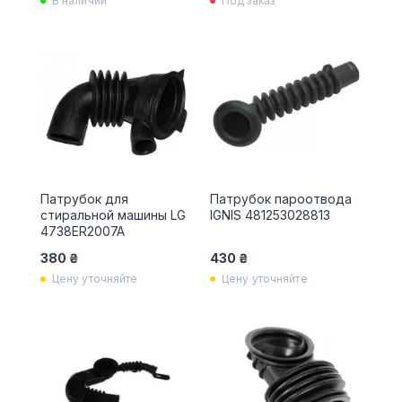
В наличии
Под заказ
Патрубок для
Патрубок пароотвода
стиральной машины LG
IGNIS 481253028813
4738ER2007A
380 ₴
430 ₴
Цену уточняйте
Цену уточняйте