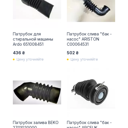
Патрубок для
Патрубок слива "бак -
стиральной машины
насос" ARISTON
Ardo 651008451
C00064531
436 ₴
502 ₴
Цену уточняйте
Цену уточняйте
Патрубок залива BEKO
Патрубок слива "бак -
2701020000
насос" ARCELIK