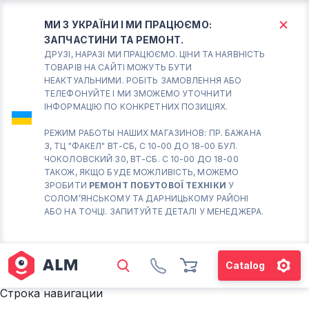
МИ З УКРАЇНИ І МИ ПРАЦЮЄМО:
ЗАПЧАСТИНИ ТА РЕМОНТ.
КИЇВ
БОРИСПІЛЬ
ДРУЗІ, НАРАЗІ МИ ПРАЦЮЄМО. ЦІНИ ТА НАЯВНІСТЬ
ТОВАРІВ НА САЙТІ МОЖУТЬ БУТИ
НЕАКТУАЛЬНИМИ. РОБІТЬ ЗАМОВЛЕННЯ АБО
Вт.- Сб.
ТЕЛЕФОНУЙТЕ І МИ ЗМОЖЕМО УТОЧНИТИ
ІНФОРМАЦІЮ ПО КОНКРЕТНИХ ПОЗИЦІЯХ.
10:00 - 18:00
Нд-Пн. Вихідний
РЕЖИМ РАБОТЫ НАШИХ МАГАЗИНОВ: ПР. БАЖАНА
3, ТЦ "ФАКЕЛ" ВТ-СБ, С 10-00 ДО 18-00 БУЛ.
Солом'янський район
ЧОКОЛОВСКИЙ 30, ВТ-СБ. С 10-00 ДО 18-00
працює ВТ-СБ с10-00 до
ТАКОЖ, ЯКЩО БУДЕ МОЖЛИВІСТЬ, МОЖЕМО
18-00
ЗРОБИТИ
РЕМОНТ ПОБУТОВОЇ ТЕХНІКИ
У
СОЛОМ’ЯНСЬКОМУ ТА ДАРНИЦЬКОМУ РАЙОНІ
(098) 672 76 42
АБО НА ТОЧЦІ. ЗАПИТУЙТЕ ДЕТАЛІ У МЕНЕДЖЕРА.
(063) 722 37 14
(044) 223 32 81
КАРТА
Catalog
М. ХАРКІВСЬКА – ПРАЦЮЄ
Строка навигации
ВТ-СБ С10-00 ДО 18-00