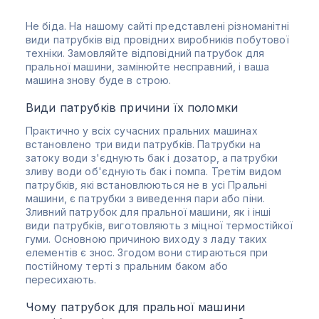
Не біда. На нашому сайті представлені різноманітні
види патрубків від провідних виробників побутової
техніки. Замовляйте відповідний
патрубок для
пральної машини
, замінюйте несправний, і ваша
машина знову буде в строю.
Види патрубків причини їх поломки
Практично у всіх сучасних пральних машинах
встановлено три види патрубків. Патрубки на
затоку води з'єднують бак і дозатор, а патрубки
зливу води об'єднують бак і помпа. Третім видом
патрубків, які встановлюються не в усі Пральні
машини, є патрубки з виведення пари або піни.
Зливний
патрубок для пральної машини
, як і інші
види патрубків, виготовляють з міцної термостійкої
гуми. Основною причиною виходу з ладу таких
елементів є знос. Згодом вони стираються при
постійному терті з пральним баком або
пересихають.
Чому патрубок для пральної машини