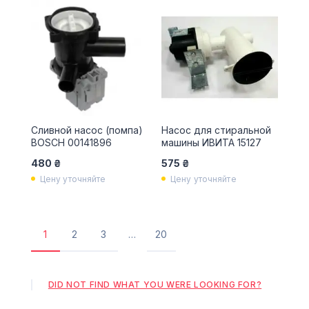
Сливной насос (помпа)
Насос для стиральной
BOSCH 00141896
машины ИВИТА 15127
480 ₴
575 ₴
Цену уточняйте
Цену уточняйте
1
2
3
…
20
Поточна
Сторінка
Сторінка
Остання
сторінка
сторінка
DID NOT FIND WHAT YOU WERE LOOKING FOR?