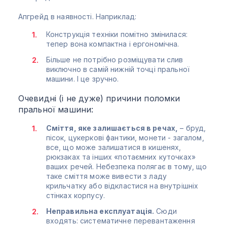
Апгрейд в наявності. Наприклад:
Конструкція техніки помітно змінилася:
тепер вона компактна і ергономічна.
Більше не потрібно розміщувати слив
виключно в самій нижній точці пральної
машини. І це зручно.
Очевидні (і не дуже) причини поломки
пральної машини:
Сміття, яке залишається в речах,
– бруд,
пісок, цукеркові фантики, монети - загалом,
все, що може залишатися в кишенях,
рюкзаках та інших «потаємних куточках»
ваших речей. Небезпека полягає в тому, що
таке сміття може вивести з ладу
крильчатку або відкластися на внутрішніх
стінках корпусу.
Неправильна експлуатація.
Сюди
входять: систематичне перевантаження