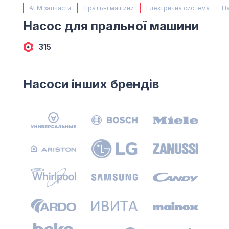
(067) 385 27 70
ALM запчасти
Пральні машини
Електрична система
Н
(063) 527 27 00
Насос для пральної машини
(044) 332 76 42
КАРТА
315
Насоси інших брендів