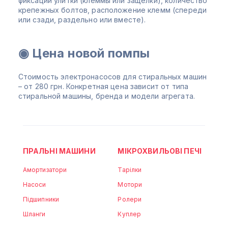
фиксации улитки (клеммы или защелки), количество
крепежных болтов, расположение клемм (спереди
или сзади, раздельно или вместе).
◉ Цена новой помпы
Стоимость электронасосов для стиральных машин
– от 280 грн. Конкретная цена зависит от типа
стиральной машины, бренда и модели агрегата.
ПРАЛЬНІ МАШИНИ
МІКРОХВИЛЬОВІ ПЕЧІ
Амортизатори
Тарілки
Насоси
Мотори
Підшипники
Ролери
Шланги
Куплер