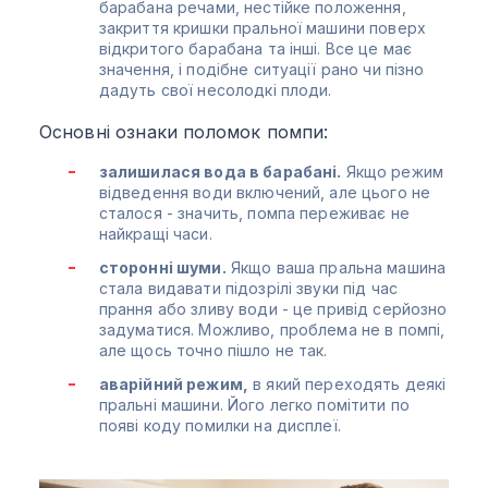
барабана речами, нестійке положення,
закриття кришки пральної машини поверх
відкритого барабана та інші. Все це має
значення, і подібне ситуації рано чи пізно
дадуть свої несолодкі плоди.
Основні ознаки поломок помпи:
залишилася вода в барабані.
Якщо режим
відведення води включений, але цього не
сталося - значить, помпа переживає не
найкращі часи.
сторонні шуми.
Якщо ваша пральна машина
стала видавати підозрілі звуки під час
прання або зливу води - це привід серйозно
задуматися. Можливо, проблема не в помпі,
але щось точно пішло не так.
аварійний режим,
в який переходять деякі
пральні машини. Його легко помітити по
появі коду помилки на дисплеї.