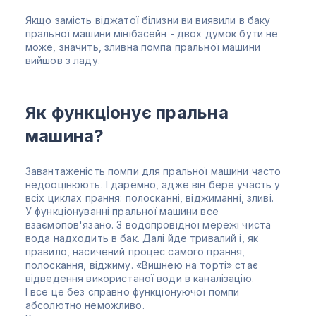
Якщо замість віджатої білизни ви виявили в баку
пральної машини мінібасейн - двох думок бути не
може, значить, зливна помпа пральної машини
вийшов з ладу.
Як функціонує пральна
машина?
Завантаженість помпи для пральної машини часто
недооцінюють. І даремно, адже він бере участь у
всіх циклах прання: полосканні, віджиманні, зливі.
У функціонуванні пральної машини все
взаємопов'язано. З водопровідної мережі чиста
вода надходить в бак. Далі йде тривалий і, як
правило, насичений процес самого прання,
полоскання, віджиму. «Вишнею на торті» стає
відведення використаної води в каналізацію.
І все це без справно функціонуючої помпи
абсолютно неможливо.