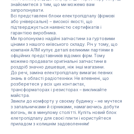
знайомитеся з тим, що ми можемо вам
запропонувати.
Всі представлені блоки електропідпалу (фірмові
або універсальні) – високої якості, що
підтверджується наявністю сертифікатів і
гарантією виробника.
Ми пропонуємо надійні запчастини за гуртовими
цінами з нашого київського складу. Річ у тому, що
компанія АЛМ купує деталі великими партіями в
офіційних представників відомих фірм. Тому
можемо продавати оригінальні запчастини в
роздріб значно дешевше, ніж інші магазини.
До речі, заміна електропідпалу вимагає певних
знань в області радіотехніки. Не впевнені, що
розберетеся у всіх цих контактах,
трансформаторах і резисторах – викликайте
майстра.
Звикли до комфорту у своєму будинку – не мучтеся
з запальничками й сірниками, намагаючись добути
вогонь, як в минулому столітті. Купіть новий блок
елетропідпалу для своєї плити і користуйтеся
приладом з колишнім задоволенням!