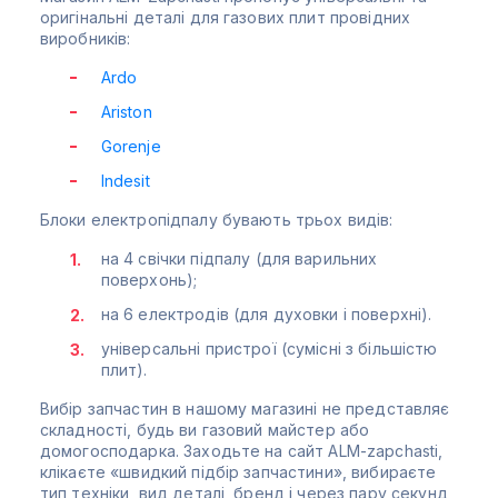
оригінальні деталі для газових плит провідних
виробників:
Ardo
Ariston
Gorenje
Indesit
Блоки електропідпалу бувають трьох видів:
на 4 свічки підпалу (для варильних
поверхонь);
на 6 електродів (для духовки і поверхні).
універсальні пристрої (сумісні з більшістю
плит).
Вибір запчастин в нашому магазині не представляє
складності, будь ви газовий майстер або
домогосподарка. Заходьте на сайт ALM-zapchasti,
клікаєте «швидкий підбір запчастини», вибираєте
тип техніки, вид деталі, бренд і через пару секунд