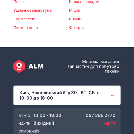
Полки
Щітки та насадки
Ущільнювальна гума
Мішки
Термостати
Шланги
Пускові реле
Фільтри
Мережа магазинів
запчастин для побутової
техніки.
Київ, Чоколівський б-р 30 - ВТ-СБ. с
10-00 до 18-00
вт-сб
10:00 - 18:00
067 385 2770
нд-пн
Вихідний
карта
самовивіз