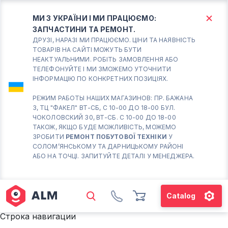
МИ З УКРАЇНИ І МИ ПРАЦЮЄМО:
ЗАПЧАСТИНИ ТА РЕМОНТ.
КИЇВ
БОРИСПІЛЬ
ДРУЗІ, НАРАЗІ МИ ПРАЦЮЄМО. ЦІНИ ТА НАЯВНІСТЬ
ТОВАРІВ НА САЙТІ МОЖУТЬ БУТИ
НЕАКТУАЛЬНИМИ. РОБІТЬ ЗАМОВЛЕННЯ АБО
Вт.- Сб.
ТЕЛЕФОНУЙТЕ І МИ ЗМОЖЕМО УТОЧНИТИ
ІНФОРМАЦІЮ ПО КОНКРЕТНИХ ПОЗИЦІЯХ.
10:00 - 18:00
Нд-Пн. Вихідний
РЕЖИМ РАБОТЫ НАШИХ МАГАЗИНОВ: ПР. БАЖАНА
3, ТЦ "ФАКЕЛ" ВТ-СБ, С 10-00 ДО 18-00 БУЛ.
Солом'янський район
ЧОКОЛОВСКИЙ 30, ВТ-СБ. С 10-00 ДО 18-00
працює ВТ-СБ с10-00 до
ТАКОЖ, ЯКЩО БУДЕ МОЖЛИВІСТЬ, МОЖЕМО
18-00
ЗРОБИТИ
РЕМОНТ ПОБУТОВОЇ ТЕХНІКИ
У
СОЛОМ’ЯНСЬКОМУ ТА ДАРНИЦЬКОМУ РАЙОНІ
(098) 672 76 42
АБО НА ТОЧЦІ. ЗАПИТУЙТЕ ДЕТАЛІ У МЕНЕДЖЕРА.
(063) 722 37 14
(044) 223 32 81
КАРТА
Catalog
М. ХАРКІВСЬКА – ПРАЦЮЄ
Строка навигации
ВТ-СБ С10-00 ДО 18-00