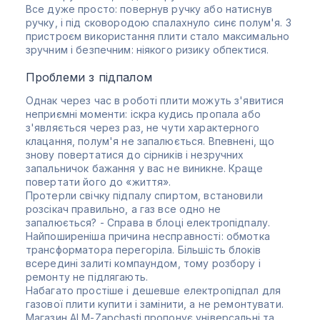
Все дуже просто: повернув ручку або натиснув
ручку, і під сковородою спалахнуло синє полум'я. З
пристроєм використання плити стало максимально
зручним і безпечним: ніякого ризику обпектися.
Проблеми з підпалом
Однак через час в роботі плити можуть з'явитися
неприємні моменти: іскра кудись пропала або
з'являється через раз, не чути характерного
клацання, полум'я не запалюється. Впевнені, що
знову повертатися до сірників і незручних
запальничок бажання у вас не виникне. Краще
повертати його до «життя».
Протерли свічку підпалу спиртом, встановили
розсікач правильно, а газ все одно не
запалюється? - Справа в блоці електропідпалу.
Найпоширеніша причина несправності: обмотка
трансформатора перегоріла. Більшість блоків
всередині залиті компаундом, тому розбору і
ремонту не підлягають.
Набагато простіше і дешевше електропідпал для
газової плити купити і замінити, а не ремонтувати.
Магазин ALM-Zapchasti пропонує універсальні та