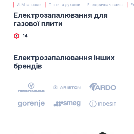
(067) 385 27 70
ALM запчасти
Плити та духовки
Електрична частина
Е
(063) 527 27 00
Електрозапалювання для
(044) 332 76 42
газової плити
КАРТА
14
Електрозапалювання інших
брендів