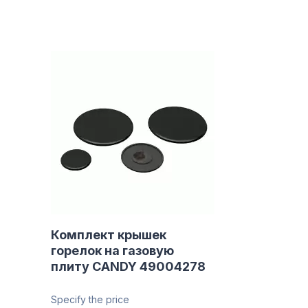
Комплект крышек
горелок на газовую
плиту CANDY 49004278
Specify the price