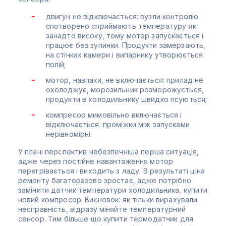
двигун не відключається: вузли контролю
спотворено сприймають температуру як
занадто високу, тому мотор запускається і
працює без зупинки. Продукти замерзають,
на стінках камери і випарнику утворюється
полій;
мотор, навпаки, не включається: прилад не
охолоджує, морозильник розморожується,
продукти в холодильнику швидко псуються;
компресор мимовільно включається і
відключається: проміжки між запусками
нерівномірні.
У плані перспектив небезпечніша перша ситуація,
адже через постійне навантаження мотор
перегрівається і виходить з ладу. В результаті ціна
ремонту багаторазово зростає, адже потрібно
замінити датчик температури холодильника, купити
новий компресор. Висновок: як тільки вирахували
несправність, відразу міняйте температурний
сенсор. Тим більше що купити термодатчик для