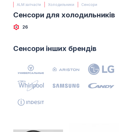
(067) 385 27 70
ALM запчасти
Холодильники
Сенсори
(063) 527 27 00
Сенсори для холодильників
(044) 332 76 42
КАРТА
26
Сенсори інших брендів