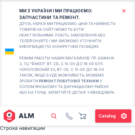
МИ З УКРАЇНИ І МИ ПРАЦЮЄМО:
ЗАПЧАСТИНИ ТА РЕМОНТ.
КИЇВ
БОРИСПІЛЬ
ДРУЗІ, НАРАЗІ МИ ПРАЦЮЄМО. ЦІНИ ТА НАЯВНІСТЬ
ТОВАРІВ НА САЙТІ МОЖУТЬ БУТИ
НЕАКТУАЛЬНИМИ. РОБІТЬ ЗАМОВЛЕННЯ АБО
Вт.- Сб.
ТЕЛЕФОНУЙТЕ І МИ ЗМОЖЕМО УТОЧНИТИ
ІНФОРМАЦІЮ ПО КОНКРЕТНИХ ПОЗИЦІЯХ.
10:00 - 18:00
Нд-Пн. Вихідний
РЕЖИМ РАБОТЫ НАШИХ МАГАЗИНОВ: ПР. БАЖАНА
3, ТЦ "ФАКЕЛ" ВТ-СБ, С 10-00 ДО 18-00 БУЛ.
Солом'янський район
ЧОКОЛОВСКИЙ 30, ВТ-СБ. С 10-00 ДО 18-00
працює ВТ-СБ с10-00 до
ТАКОЖ, ЯКЩО БУДЕ МОЖЛИВІСТЬ, МОЖЕМО
18-00
ЗРОБИТИ
РЕМОНТ ПОБУТОВОЇ ТЕХНІКИ
У
СОЛОМ’ЯНСЬКОМУ ТА ДАРНИЦЬКОМУ РАЙОНІ
(098) 672 76 42
АБО НА ТОЧЦІ. ЗАПИТУЙТЕ ДЕТАЛІ У МЕНЕДЖЕРА.
(063) 722 37 14
(044) 223 32 81
КАРТА
Catalog
М. ХАРКІВСЬКА – ПРАЦЮЄ
Строка навигации
ВТ-СБ С10-00 ДО 18-00