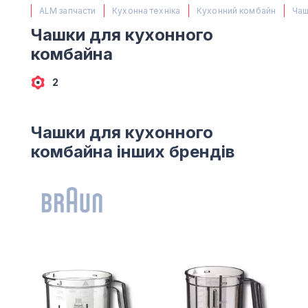
(067) 385 27 70
ALM запчасти
Кухонна техніка
Кухонний комбайн
Чаш
(063) 527 27 00
Чашки для кухонного
(044) 332 76 42
комбайна
КАРТА
2
Чашки для кухонного
комбайна інших брендів