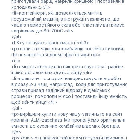
приготували фарш, накрили кришкою і поставили в
холодильник.</li>
<li>контейнери, які дозволяється мити в
посудомийній машині; в інструкції зазначено, що
чаша з термостійкого скла або пластику витримує
нагрівання до 60–700С.</li>
</ul>
<h3>у пошуках нової ємності</h3>
<p>попит на чаші для комбайнів постійно високий.
Це пояснюється двома факторами:</p>
<ul>
<li>ємність інтенсивно використовується і раніше
інших деталей виходить з ладу;</li>
<li>практичні господині використовують в роботі
відразу 2-3 чаші, наприклад, коли для приготування
страви прилад задіяний відразу в декількох
процесах: помололи м'ясо і поставили іншу ємність,
щоб збити яйця.</li>
</ul>
<p>вирішили купити нову чашу-загляньте на сайт
компанії ALM-zapchasti. Ми пропонуємо оригінальні
ємності до кухонних комбайнів відомих брендів.
</p>
<p><em > з цілим контейнером готувати приємно, і