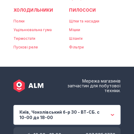
ХОЛОДИЛЬНИКИ
ПИЛОСОСИ
Полки
Щітки та насадки
Ущільнювальна гума
Мішки
Термостати
Шланги
Пускові реле
Фільтри
Мережа магазинів
запчастин для побутової
техніки.
Київ, Чоколівський б-р 30 - ВТ-СБ. с
10-00 до 18-00