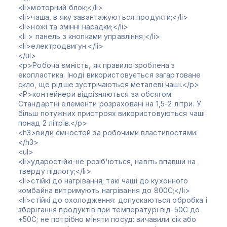
<li>моторний блок;</li>
<li>чаша, в яку завантажуються продукти;</li>
<li>ножі та змінні насадки;</li>
<li > панель з кнопками управління;</li>
<li>електродвигун.</li>
</ul>
<p>Робоча ємність, як правило зроблена з
екопластика. Іноді використовується загартоване
скло, ще рідше зустрічаються металеві чаші.</p>
<P>контейнери відрізняються за обсягом.
Стандартні елементи розраховані на 1,5-2 літри. У
більш потужних пристроях використовуються чаші
понад 2 літрів.</p>
<h3>види ємностей за робочими властивостями:
</h3>
<ul>
<li>ударостійкі-не розіб'ються, навіть впавши на
тверду підлогу;</li>
<li>стійкі до нагрівання; такі чаші до кухонного
комбайна витримують нагрівання до 800С;</li>
<li>стійкі до охолодження: допускаються обробка і
зберігання продуктів при температурі від-50С до
+50С; не потрібно міняти посуд: вичавили сік або