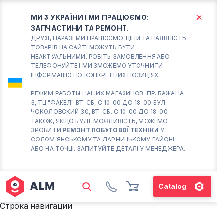
МИ З УКРАЇНИ І МИ ПРАЦЮЄМО:
ЗАПЧАСТИНИ ТА РЕМОНТ.
КИЇВ
БОРИСПІЛЬ
ДРУЗІ, НАРАЗІ МИ ПРАЦЮЄМО. ЦІНИ ТА НАЯВНІСТЬ
ТОВАРІВ НА САЙТІ МОЖУТЬ БУТИ
НЕАКТУАЛЬНИМИ. РОБІТЬ ЗАМОВЛЕННЯ АБО
Вт.- Сб.
ТЕЛЕФОНУЙТЕ І МИ ЗМОЖЕМО УТОЧНИТИ
ІНФОРМАЦІЮ ПО КОНКРЕТНИХ ПОЗИЦІЯХ.
10:00 - 18:00
Нд-Пн. Вихідний
РЕЖИМ РАБОТЫ НАШИХ МАГАЗИНОВ: ПР. БАЖАНА
3, ТЦ "ФАКЕЛ" ВТ-СБ, С 10-00 ДО 18-00 БУЛ.
Солом'янський район
ЧОКОЛОВСКИЙ 30, ВТ-СБ. С 10-00 ДО 18-00
працює ВТ-СБ с10-00 до
ТАКОЖ, ЯКЩО БУДЕ МОЖЛИВІСТЬ, МОЖЕМО
18-00
ЗРОБИТИ
РЕМОНТ ПОБУТОВОЇ ТЕХНІКИ
У
СОЛОМ’ЯНСЬКОМУ ТА ДАРНИЦЬКОМУ РАЙОНІ
(098) 672 76 42
АБО НА ТОЧЦІ. ЗАПИТУЙТЕ ДЕТАЛІ У МЕНЕДЖЕРА.
(063) 722 37 14
(044) 223 32 81
КАРТА
Catalog
М. ХАРКІВСЬКА – ПРАЦЮЄ
Строка навигации
ВТ-СБ С10-00 ДО 18-00