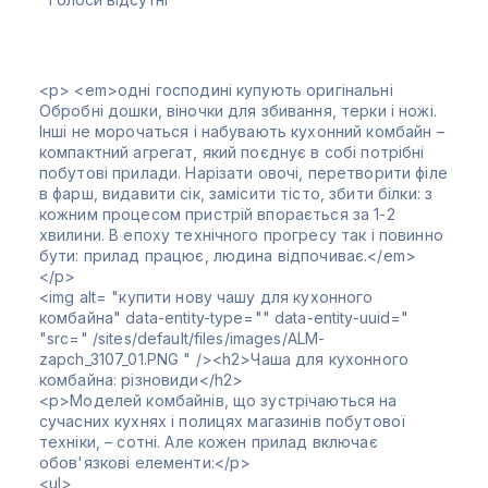
<p> <em>одні господині купують оригінальні
Обробні дошки, віночки для збивання, терки і ножі.
Інші не морочаться і набувають кухонний комбайн –
компактний агрегат, який поєднує в собі потрібні
побутові прилади. Нарізати овочі, перетворити філе
в фарш, видавити сік, замісити тісто, збити білки: з
кожним процесом пристрій впорається за 1-2
хвилини. В епоху технічного прогресу так і повинно
бути: прилад працює, людина відпочиває.</em>
</p>
<img alt= "купити нову чашу для кухонного
комбайна" data-entity-type="" data-entity-uuid="
"src=" /sites/default/files/images/ALM-
zapch_3107_01.PNG " /><h2>Чаша для кухонного
комбайна: різновиди</h2>
<p>Моделей комбайнів, що зустрічаються на
сучасних кухнях і полицях магазинів побутової
техніки, – сотні. Але кожен прилад включає
обов'язкові елементи:</p>
<ul>