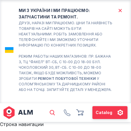
МИ З УКРАЇНИ І МИ ПРАЦЮЄМО:
ЗАПЧАСТИНИ ТА РЕМОНТ.
КИЇВ
БОРИСПІЛЬ
ДРУЗІ, НАРАЗІ МИ ПРАЦЮЄМО. ЦІНИ ТА НАЯВНІСТЬ
ТОВАРІВ НА САЙТІ МОЖУТЬ БУТИ
НЕАКТУАЛЬНИМИ. РОБІТЬ ЗАМОВЛЕННЯ АБО
Вт.- Сб.
ТЕЛЕФОНУЙТЕ І МИ ЗМОЖЕМО УТОЧНИТИ
ІНФОРМАЦІЮ ПО КОНКРЕТНИХ ПОЗИЦІЯХ.
10:00 - 18:00
Нд-Пн. Вихідний
РЕЖИМ РАБОТЫ НАШИХ МАГАЗИНОВ: ПР. БАЖАНА
3, ТЦ "ФАКЕЛ" ВТ-СБ, С 10-00 ДО 18-00 БУЛ.
Солом'янський район
ЧОКОЛОВСКИЙ 30, ВТ-СБ. С 10-00 ДО 18-00
працює ВТ-СБ с10-00 до
ТАКОЖ, ЯКЩО БУДЕ МОЖЛИВІСТЬ, МОЖЕМО
18-00
ЗРОБИТИ
РЕМОНТ ПОБУТОВОЇ ТЕХНІКИ
У
СОЛОМ’ЯНСЬКОМУ ТА ДАРНИЦЬКОМУ РАЙОНІ
(098) 672 76 42
АБО НА ТОЧЦІ. ЗАПИТУЙТЕ ДЕТАЛІ У МЕНЕДЖЕРА.
(063) 722 37 14
(044) 223 32 81
КАРТА
Catalog
М. ХАРКІВСЬКА – ПРАЦЮЄ
Строка навигации
ВТ-СБ С10-00 ДО 18-00