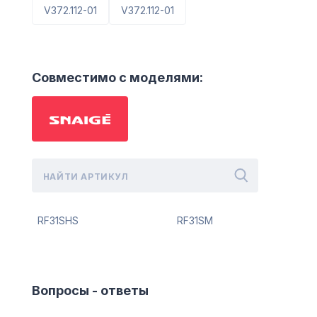
V372.112-01
V372.112-01
Совместимо с моделями:
RF31SHS
RF31SM
Вопросы - ответы