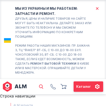
МЫ ИЗ УКРАИНЫ И МЫ РАБОТАЕМ:
ЗАПЧАСТИ И РЕМОНТ.
КИЕВ
БОРИСПОЛЬ
ДРУЗЬЯ, ЦЕНЫ И НАЛИЧИЕ ТОВАРОВ НА САЙТЕ
МОГУТ БЫТЬ НЕАКТУАЛЬНЫ. ДЕЛАЙТЕ ЗАКАЗ ИЛИ
ЗВОНИТЕ ПО ТЕЛЕФОНУ И МЫ СМОЖЕМ
Вт.- Сб.
УТОЧНИТЬ ИНФОРМАЦИЮ ПО КОНКРЕТНЫМ
ПОЗИЦИЯМ.
10:00 - 18:00
Вс-Пн. Выходной
РЕЖИМ РАБОТЫ НАШИХ МАГАЗИНОВ: ПР. БАЖАНА
3, ТЦ "ФАКЕЛ" ВТ-СБ, С 10-00 ДО 18-00 БУЛ.
Соломенский район - ВТ-
ЧОКОЛОВСКИЙ 30, ВТ-СБ. С 10-00 ДО 18-00
СБ. с 10-00 до 18-00
ТАКЖЕ, ЕСЛИ БУДЕТ ВОЗМОЖНОСТЬ, МОЖЕМ
СДЕЛАТЬ
РЕМОНТ БЫТОВОЙ ТЕХНИКИ
В КИЕВЕ
(098) 672 76 42
ИЛИ В МАСТЕРСКОЙ. СПРАШИВАЙТЕ ДЕТАЛИ У
(063) 722 37 14
МЕНЕДЖЕРА.
(044) 223 32 81
КАРТА
Каталог
М. ХАРЬКОВСКАЯ - ВТ-СБ, С
Строка навигации
10-00 ДО 18-00
(067) 385 27 70
ALM запчасти