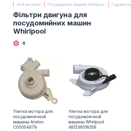
(067) 385 27 70
ALM запчасти
Посудомиючі машини Whirlpool
Гідравлічн
(063) 527 27 00
Фільтри двигуна для
(044) 332 76 42
посудомийних машин
КАРТА
Whirlpool
4
Улитка мотора для
Улитка мотора для
посудомоечной
посудомоечной
машины Ariston
машины Whirlpool
C00054979
481236018358