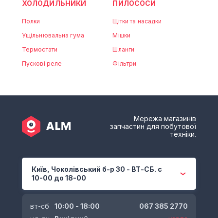
ХОЛОДИЛЬНИКИ
ПИЛОСОСИ
Полки
Щітки та насадки
Ущільнювальна гума
Мішки
Термостати
Шланги
Пускові реле
Фільтри
Мережа магазинів
запчастин для побутової
техніки.
Київ, Чоколівський б-р 30 - ВТ-СБ. с
10-00 до 18-00
вт-сб
10:00 - 18:00
067 385 2770