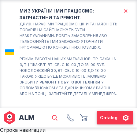
МИ З УКРАЇНИ І МИ ПРАЦЮЄМО:
ЗАПЧАСТИНИ ТА РЕМОНТ.
КИЇВ
БОРИСПІЛЬ
ДРУЗІ, НАРАЗІ МИ ПРАЦЮЄМО. ЦІНИ ТА НАЯВНІСТЬ
ТОВАРІВ НА САЙТІ МОЖУТЬ БУТИ
НЕАКТУАЛЬНИМИ. РОБІТЬ ЗАМОВЛЕННЯ АБО
Вт.- Сб.
ТЕЛЕФОНУЙТЕ І МИ ЗМОЖЕМО УТОЧНИТИ
ІНФОРМАЦІЮ ПО КОНКРЕТНИХ ПОЗИЦІЯХ.
10:00 - 18:00
Нд-Пн. Вихідний
РЕЖИМ РАБОТЫ НАШИХ МАГАЗИНОВ: ПР. БАЖАНА
3, ТЦ "ФАКЕЛ" ВТ-СБ, С 10-00 ДО 18-00 БУЛ.
Солом'янський район
ЧОКОЛОВСКИЙ 30, ВТ-СБ. С 10-00 ДО 18-00
працює ВТ-СБ с10-00 до
ТАКОЖ, ЯКЩО БУДЕ МОЖЛИВІСТЬ, МОЖЕМО
18-00
ЗРОБИТИ
РЕМОНТ ПОБУТОВОЇ ТЕХНІКИ
У
СОЛОМ’ЯНСЬКОМУ ТА ДАРНИЦЬКОМУ РАЙОНІ
(098) 672 76 42
АБО НА ТОЧЦІ. ЗАПИТУЙТЕ ДЕТАЛІ У МЕНЕДЖЕРА.
(063) 722 37 14
(044) 223 32 81
КАРТА
Catalog
М. ХАРКІВСЬКА – ПРАЦЮЄ
Строка навигации
ВТ-СБ С10-00 ДО 18-00