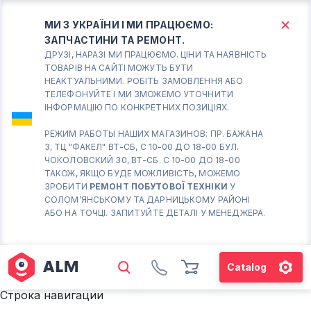
МИ З УКРАЇНИ І МИ ПРАЦЮЄМО:
ЗАПЧАСТИНИ ТА РЕМОНТ.
КИЇВ
БОРИСПІЛЬ
ДРУЗІ, НАРАЗІ МИ ПРАЦЮЄМО. ЦІНИ ТА НАЯВНІСТЬ
ТОВАРІВ НА САЙТІ МОЖУТЬ БУТИ
НЕАКТУАЛЬНИМИ. РОБІТЬ ЗАМОВЛЕННЯ АБО
Вт.- Сб.
ТЕЛЕФОНУЙТЕ І МИ ЗМОЖЕМО УТОЧНИТИ
ІНФОРМАЦІЮ ПО КОНКРЕТНИХ ПОЗИЦІЯХ.
10:00 - 18:00
Нд-Пн. Вихідний
РЕЖИМ РАБОТЫ НАШИХ МАГАЗИНОВ: ПР. БАЖАНА
3, ТЦ "ФАКЕЛ" ВТ-СБ, С 10-00 ДО 18-00 БУЛ.
Солом'янський район
ЧОКОЛОВСКИЙ 30, ВТ-СБ. С 10-00 ДО 18-00
працює ВТ-СБ с10-00 до
ТАКОЖ, ЯКЩО БУДЕ МОЖЛИВІСТЬ, МОЖЕМО
18-00
ЗРОБИТИ
РЕМОНТ ПОБУТОВОЇ ТЕХНІКИ
У
СОЛОМ’ЯНСЬКОМУ ТА ДАРНИЦЬКОМУ РАЙОНІ
(098) 672 76 42
АБО НА ТОЧЦІ. ЗАПИТУЙТЕ ДЕТАЛІ У МЕНЕДЖЕРА.
(063) 722 37 14
(044) 223 32 81
КАРТА
Catalog
М. ХАРКІВСЬКА – ПРАЦЮЄ
Строка навигации
ВТ-СБ С10-00 ДО 18-00