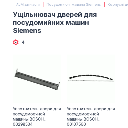
(067) 385 27 70
ALM запчасти
Посудомиючі машини Siemens
Корпусні д
(063) 527 27 00
Ущільнювач дверей для
(044) 332 76 42
посудомийних машин
КАРТА
Siemens
4
Уплотнитель двери для
Уплотнитель двери для
посудомоечной
посудомоечной
машины BOSCH_
машины BOSCH_
00298534
00107560