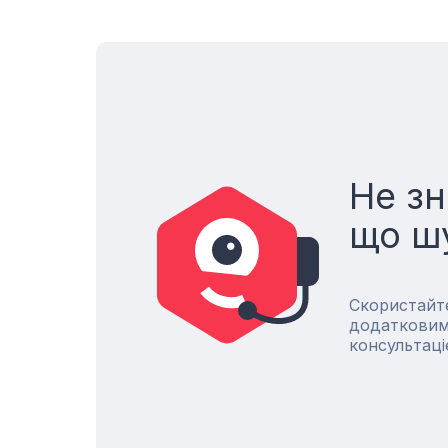
Не зн
що ш
Скористайт
додатковим
консультаці