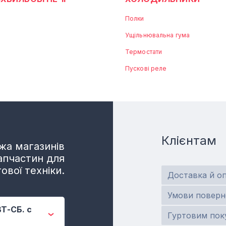
Полки
Ущільнювальна гума
Термостати
Пускові реле
Клієнтам
а магазинів
апчастин для
ової техніки.
Доставка й о
Умови поверн
ВТ-СБ. с
Гуртовим пок