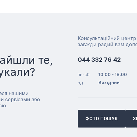
Консультаційний цент
завжди радий вам доп
айшли те,
044 332 76 42
укали?
пн-сб
10:00 - 18:00
нд
Вихідний
еся нашими
и сервісами або
єю.
ФОТО ПОШУК
З