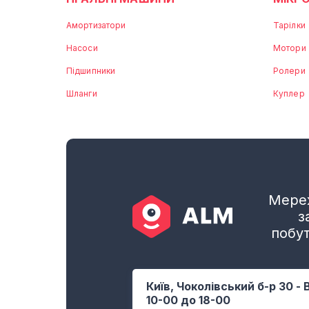
Амортизатори
Тарілки
Насоси
Мотори
Підшипники
Ролери
Шланги
Куплер
Мереж
з
побут
Київ, Чоколівський б-р 30 - 
10-00 до 18-00