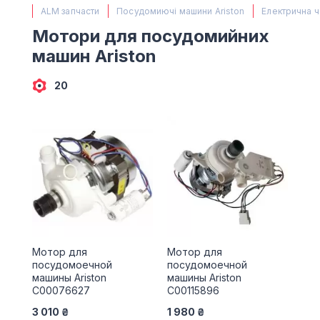
(067) 385 27 70
ALM запчасти
Посудомиючі машини Ariston
Електрична ч
(063) 527 27 00
Мотори для посудомийних
(044) 332 76 42
машин Ariston
КАРТА
20
Мотор для
Мотор для
посудомоечной
посудомоечной
машины Ariston
машины Ariston
C00076627
C00115896
3 010 ₴
1 980 ₴