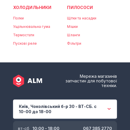
ХОЛОДИЛЬНИКИ
ПИЛОСОСИ
Полки
Щітки та насадки
Ущільнювальна гума
Мішки
Термостати
Шланги
Пускові реле
Фільтри
Мережа магазинів
запчастин для побутової
техніки.
Київ, Чоколівський б-р 30 - ВТ-СБ. с
10-00 до 18-00
вт-сб
10:00 - 18:00
067 385 2770