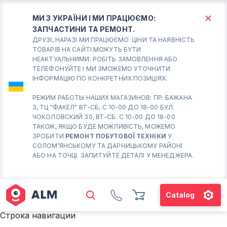
МИ З УКРАЇНИ І МИ ПРАЦЮЄМО:
ЗАПЧАСТИНИ ТА РЕМОНТ.
КИЇВ
БОРИСПІЛЬ
ДРУЗІ, НАРАЗІ МИ ПРАЦЮЄМО. ЦІНИ ТА НАЯВНІСТЬ
ТОВАРІВ НА САЙТІ МОЖУТЬ БУТИ
НЕАКТУАЛЬНИМИ. РОБІТЬ ЗАМОВЛЕННЯ АБО
Вт.- Сб.
ТЕЛЕФОНУЙТЕ І МИ ЗМОЖЕМО УТОЧНИТИ
ІНФОРМАЦІЮ ПО КОНКРЕТНИХ ПОЗИЦІЯХ.
10:00 - 18:00
Нд-Пн. Вихідний
РЕЖИМ РАБОТЫ НАШИХ МАГАЗИНОВ: ПР. БАЖАНА
3, ТЦ "ФАКЕЛ" ВТ-СБ, С 10-00 ДО 18-00 БУЛ.
Солом'янський район
ЧОКОЛОВСКИЙ 30, ВТ-СБ. С 10-00 ДО 18-00
працює ВТ-СБ с10-00 до
ТАКОЖ, ЯКЩО БУДЕ МОЖЛИВІСТЬ, МОЖЕМО
18-00
ЗРОБИТИ
РЕМОНТ ПОБУТОВОЇ ТЕХНІКИ
У
СОЛОМ’ЯНСЬКОМУ ТА ДАРНИЦЬКОМУ РАЙОНІ
(098) 672 76 42
АБО НА ТОЧЦІ. ЗАПИТУЙТЕ ДЕТАЛІ У МЕНЕДЖЕРА.
(063) 722 37 14
(044) 223 32 81
КАРТА
Catalog
М. ХАРКІВСЬКА – ПРАЦЮЄ
Строка навигации
ВТ-СБ С10-00 ДО 18-00