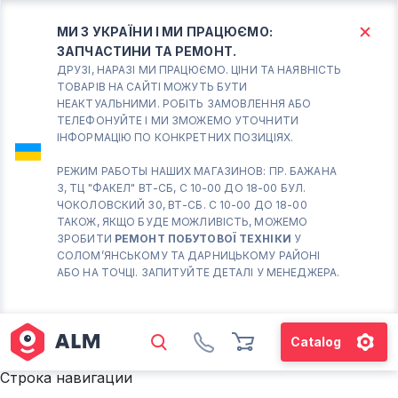
МИ З УКРАЇНИ І МИ ПРАЦЮЄМО:
ЗАПЧАСТИНИ ТА РЕМОНТ.
КИЇВ
БОРИСПІЛЬ
ДРУЗІ, НАРАЗІ МИ ПРАЦЮЄМО. ЦІНИ ТА НАЯВНІСТЬ
ТОВАРІВ НА САЙТІ МОЖУТЬ БУТИ
НЕАКТУАЛЬНИМИ. РОБІТЬ ЗАМОВЛЕННЯ АБО
Вт.- Сб.
ТЕЛЕФОНУЙТЕ І МИ ЗМОЖЕМО УТОЧНИТИ
ІНФОРМАЦІЮ ПО КОНКРЕТНИХ ПОЗИЦІЯХ.
10:00 - 18:00
Нд-Пн. Вихідний
РЕЖИМ РАБОТЫ НАШИХ МАГАЗИНОВ: ПР. БАЖАНА
3, ТЦ "ФАКЕЛ" ВТ-СБ, С 10-00 ДО 18-00 БУЛ.
Солом'янський район
ЧОКОЛОВСКИЙ 30, ВТ-СБ. С 10-00 ДО 18-00
працює ВТ-СБ с10-00 до
ТАКОЖ, ЯКЩО БУДЕ МОЖЛИВІСТЬ, МОЖЕМО
18-00
ЗРОБИТИ
РЕМОНТ ПОБУТОВОЇ ТЕХНІКИ
У
СОЛОМ’ЯНСЬКОМУ ТА ДАРНИЦЬКОМУ РАЙОНІ
(098) 672 76 42
АБО НА ТОЧЦІ. ЗАПИТУЙТЕ ДЕТАЛІ У МЕНЕДЖЕРА.
(063) 722 37 14
(044) 223 32 81
КАРТА
Catalog
М. ХАРКІВСЬКА – ПРАЦЮЄ
Строка навигации
ВТ-СБ С10-00 ДО 18-00