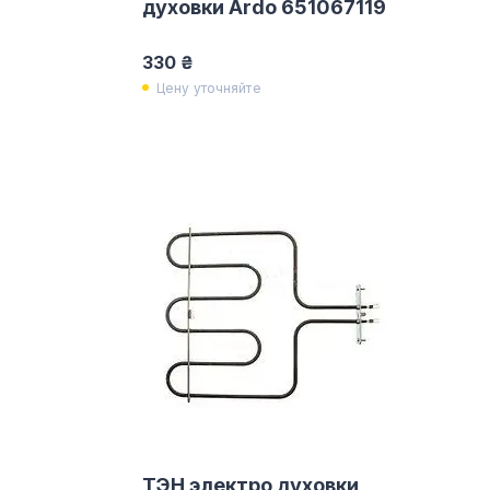
духовки Ardo 651067119
330 ₴
Цену уточняйте
ТЭН электро духовки