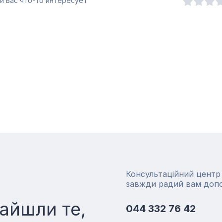
и вас что-то интересует
Консультаційний цент
завжди радий вам доп
айшли те,
044 332 76 42