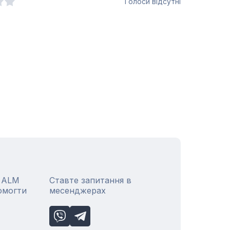
Голоси відсутні
р ALM
Ставте запитання в
омогти
месенджерах