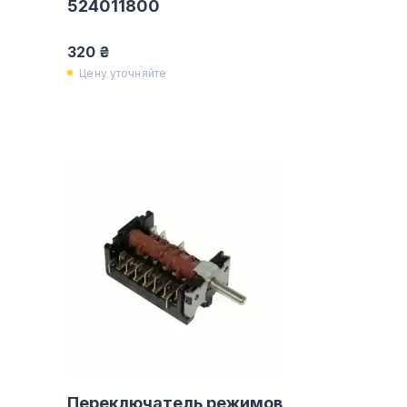
524011800
320 ₴
Цену уточняйте
Переключатель режимов