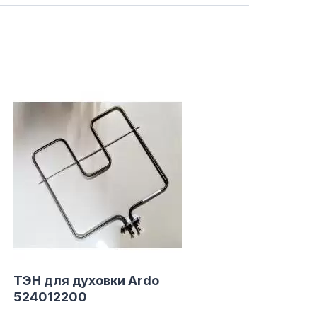
Солом'янський район
працює ВТ-СБ с10-00 до
18-00
(098) 672 76 42
(063) 722 37 14
(044) 223 32 81
КАРТА
М. ХАРКІВСЬКА – ПРАЦЮЄ
ВТ-СБ С10-00 ДО 18-00
(067) 385 27 70
(063) 527 27 00
(044) 332 76 42
КАРТА
ТЭН для духовки Ardo
524012200