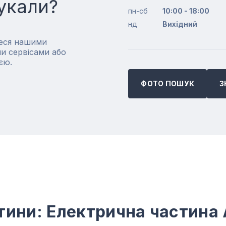
укали?
пн-сб
10:00 - 18:00
нд
Вихідний
еся нашими
и сервісами або
єю.
ФОТО ПОШУК
З
тини: Електрична частина 