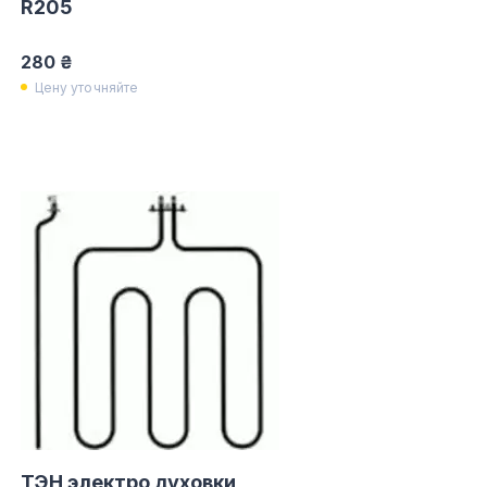
R205
280 ₴
Цену уточняйте
ТЭН электро духовки