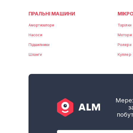
ПРАЛЬНІ МАШИНИ
МІКРО
Амортизатори
Тарілки
Насоси
Мотори
Підшипники
Ролери
Шланги
Куплер
Мереж
з
побут