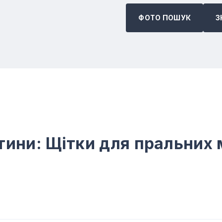
ФОТО ПОШУК
З
тини: Щітки для пральних 