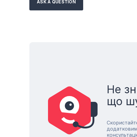
ASK A QUESTION
Не зн
що ш
Скористайт
додатковим
консультаці