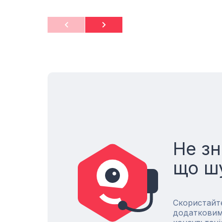
Не зн
що ш
Скористайт
додатковим