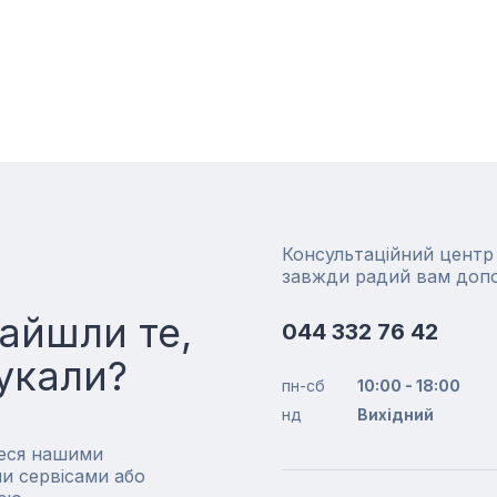
Консультаційний цент
завжди радий вам доп
айшли те,
044 332 76 42
укали?
пн-сб
10:00 - 18:00
нд
Вихідний
еся нашими
и сервісами або