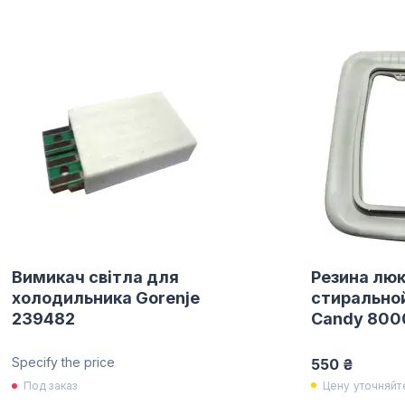
Вимикач світла для
Резина люк
холодильника Gorenje
стирально
239482
Candy 800
Specify the price
550 ₴
Цену уточняйт
Под заказ