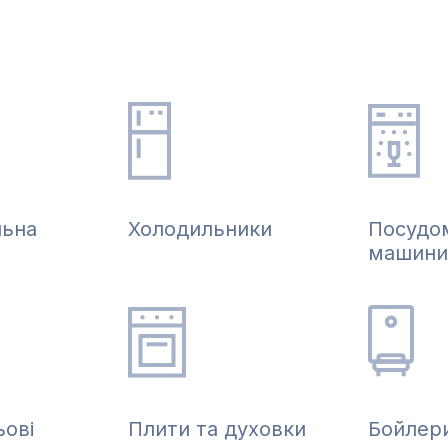
льна
Холодильники
Посудо
машини
ьові
Плити та духовки
Бойлер