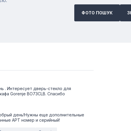
єю.
ФОТО ПОШУК
З
ь . Интересует дверь-стекло для
кафа Gorenje BO73CLB. Спасибо
обрый день!Нужны еще дополнительные
нные АРТ номер и серийный!