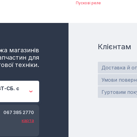
Пускові реле
Клієнтам
а магазинів
апчастин для
ової техніки.
Доставка й о
Умови поверн
ВТ-СБ. с
Гуртовим пок
067 385 2770
карта