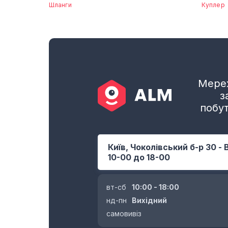
Шланги
Куплер
Мереж
з
побут
Київ, Чоколівський б-р 30 - 
10-00 до 18-00
вт-сб
10:00 - 18:00
нд-пн
Вихідний
самовивіз