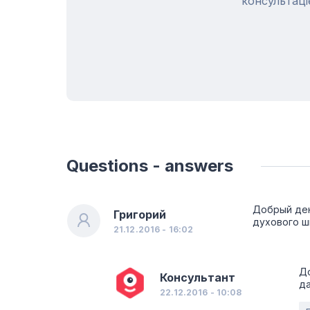
консультаці
Questions - answers
Добрый ден
Григорий
духового ш
21.12.2016 - 16:02
Д
Консультант
да
22.12.2016 - 10:08