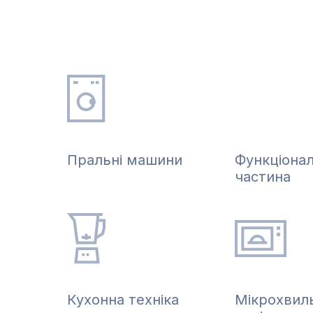
Пральні машини
Функціона
частина
Кухонна техніка
Мікрохвил