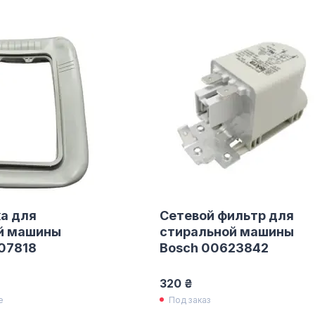
а для
Сетевой фильтр для
й машины
стиральной машины
07818
Bosch 00623842
320 ₴
е
Под заказ