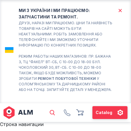
МИ З УКРАЇНИ І МИ ПРАЦЮЄМО:
ЗАПЧАСТИНИ ТА РЕМОНТ.
КИЇВ
БОРИСПІЛЬ
ДРУЗІ, НАРАЗІ МИ ПРАЦЮЄМО. ЦІНИ ТА НАЯВНІСТЬ
ТОВАРІВ НА САЙТІ МОЖУТЬ БУТИ
НЕАКТУАЛЬНИМИ. РОБІТЬ ЗАМОВЛЕННЯ АБО
Вт.- Сб.
ТЕЛЕФОНУЙТЕ І МИ ЗМОЖЕМО УТОЧНИТИ
ІНФОРМАЦІЮ ПО КОНКРЕТНИХ ПОЗИЦІЯХ.
10:00 - 18:00
Нд-Пн. Вихідний
РЕЖИМ РАБОТЫ НАШИХ МАГАЗИНОВ: ПР. БАЖАНА
3, ТЦ "ФАКЕЛ" ВТ-СБ, С 10-00 ДО 18-00 БУЛ.
Солом'янський район
ЧОКОЛОВСКИЙ 30, ВТ-СБ. С 10-00 ДО 18-00
працює ВТ-СБ с10-00 до
ТАКОЖ, ЯКЩО БУДЕ МОЖЛИВІСТЬ, МОЖЕМО
18-00
ЗРОБИТИ
РЕМОНТ ПОБУТОВОЇ ТЕХНІКИ
У
СОЛОМ’ЯНСЬКОМУ ТА ДАРНИЦЬКОМУ РАЙОНІ
(098) 672 76 42
АБО НА ТОЧЦІ. ЗАПИТУЙТЕ ДЕТАЛІ У МЕНЕДЖЕРА.
(063) 722 37 14
(044) 223 32 81
КАРТА
Catalog
М. ХАРКІВСЬКА – ПРАЦЮЄ
Строка навигации
ВТ-СБ С10-00 ДО 18-00