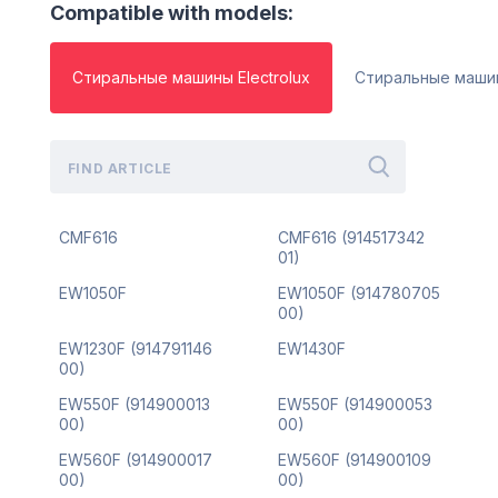
Compatible with models:
Стиральные машины Electrolux
Стиральные машин
CMF616
CMF616 (914517342
01)
EW1050F
EW1050F (914780705
00)
EW1230F (914791146
EW1430F
00)
EW550F (914900013
EW550F (914900053
00)
00)
EW560F (914900017
EW560F (914900109
00)
00)