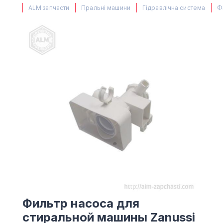
(067) 385 27 70
ALM запчасти
Пральні машини
Гідравлічна система
Ф
(063) 527 27 00
(044) 332 76 42
КАРТА
Фильтр насоса для
стиральной машины Zanussi