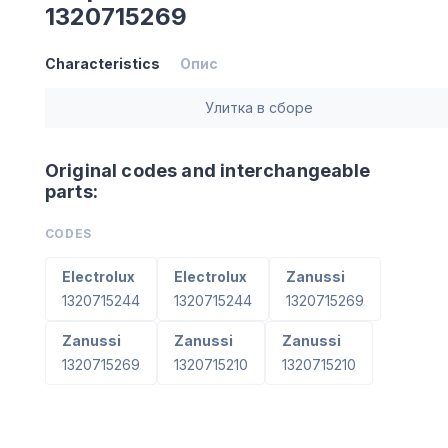
1320715269
Characteristics
Опис
Улитка в сборе
Original codes and interchangeable
parts:
CODES
Electrolux
Electrolux
Zanussi
1320715244
1320715244
1320715269
Zanussi
Zanussi
Zanussi
1320715269
1320715210
1320715210