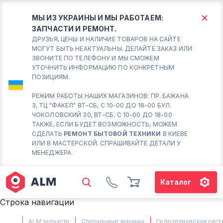
МЫ ИЗ УКРАИНЫ И МЫ РАБОТАЕМ:
ЗАПЧАСТИ И РЕМОНТ.
КИЕВ
БОРИСПОЛЬ
ДРУЗЬЯ, ЦЕНЫ И НАЛИЧИЕ ТОВАРОВ НА САЙТЕ
МОГУТ БЫТЬ НЕАКТУАЛЬНЫ. ДЕЛАЙТЕ ЗАКАЗ ИЛИ
ЗВОНИТЕ ПО ТЕЛЕФОНУ И МЫ СМОЖЕМ
Вт.- Сб.
УТОЧНИТЬ ИНФОРМАЦИЮ ПО КОНКРЕТНЫМ
ПОЗИЦИЯМ.
10:00 - 18:00
Вс-Пн. Выходной
РЕЖИМ РАБОТЫ НАШИХ МАГАЗИНОВ: ПР. БАЖАНА
3, ТЦ "ФАКЕЛ" ВТ-СБ, С 10-00 ДО 18-00 БУЛ.
Соломенский район - ВТ-
ЧОКОЛОВСКИЙ 30, ВТ-СБ. С 10-00 ДО 18-00
СБ. с 10-00 до 18-00
ТАКЖЕ, ЕСЛИ БУДЕТ ВОЗМОЖНОСТЬ, МОЖЕМ
СДЕЛАТЬ
РЕМОНТ БЫТОВОЙ ТЕХНИКИ
В КИЕВЕ
(098) 672 76 42
ИЛИ В МАСТЕРСКОЙ. СПРАШИВАЙТЕ ДЕТАЛИ У
(063) 722 37 14
МЕНЕДЖЕРА.
(044) 223 32 81
КАРТА
Каталог
М. ХАРЬКОВСКАЯ - ВТ-СБ, С
Строка навигации
10-00 ДО 18-00
(067) 385 27 70
ALM запчасти
Стиральные машины
Гидравлическая сист