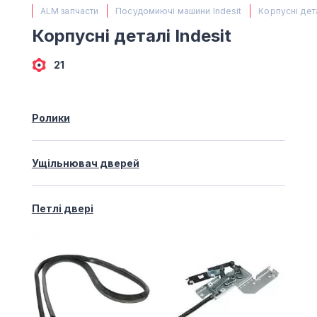
(067) 385 27 70
ALM запчасти
Посудомиючі машини Indesit
Корпусні дета
(063) 527 27 00
Корпусні деталі Indesit
(044) 332 76 42
КАРТА
21
Ролики
Ущільнювач дверей
Петлі двері