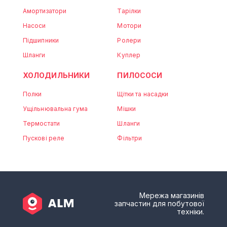
Амортизатори
Тарілки
Насоси
Мотори
Підшипники
Ролери
Шланги
Куплер
ХОЛОДИЛЬНИКИ
ПИЛОСОСИ
Полки
Щітки та насадки
Ущільнювальна гума
Мішки
Термостати
Шланги
Пускові реле
Фільтри
Мережа магазинів
запчастин для побутової
техніки.