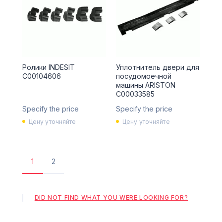
Ролики INDESIT
Уплотнитель двери для
C00104606
посудомоечной
машины ARISTON
C00033585
Specify the price
Specify the price
Цену уточняйте
Цену уточняйте
1
2
Поточна
Сторінка
сторінка
DID NOT FIND WHAT YOU WERE LOOKING FOR?