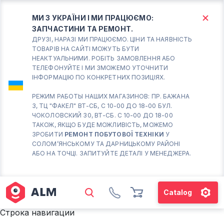
МИ З УКРАЇНИ І МИ ПРАЦЮЄМО:
ЗАПЧАСТИНИ ТА РЕМОНТ.
КИЇВ
БОРИСПІЛЬ
ДРУЗІ, НАРАЗІ МИ ПРАЦЮЄМО. ЦІНИ ТА НАЯВНІСТЬ
ТОВАРІВ НА САЙТІ МОЖУТЬ БУТИ
НЕАКТУАЛЬНИМИ. РОБІТЬ ЗАМОВЛЕННЯ АБО
Вт.- Сб.
ТЕЛЕФОНУЙТЕ І МИ ЗМОЖЕМО УТОЧНИТИ
ІНФОРМАЦІЮ ПО КОНКРЕТНИХ ПОЗИЦІЯХ.
10:00 - 18:00
Нд-Пн. Вихідний
РЕЖИМ РАБОТЫ НАШИХ МАГАЗИНОВ: ПР. БАЖАНА
3, ТЦ "ФАКЕЛ" ВТ-СБ, С 10-00 ДО 18-00 БУЛ.
Солом'янський район
ЧОКОЛОВСКИЙ 30, ВТ-СБ. С 10-00 ДО 18-00
працює ВТ-СБ с10-00 до
ТАКОЖ, ЯКЩО БУДЕ МОЖЛИВІСТЬ, МОЖЕМО
18-00
ЗРОБИТИ
РЕМОНТ ПОБУТОВОЇ ТЕХНІКИ
У
СОЛОМ’ЯНСЬКОМУ ТА ДАРНИЦЬКОМУ РАЙОНІ
(098) 672 76 42
АБО НА ТОЧЦІ. ЗАПИТУЙТЕ ДЕТАЛІ У МЕНЕДЖЕРА.
(063) 722 37 14
(044) 223 32 81
КАРТА
Catalog
М. ХАРКІВСЬКА – ПРАЦЮЄ
Строка навигации
ВТ-СБ С10-00 ДО 18-00