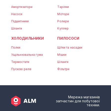
Амортизатори
Тарілки
Насоси
Мотори
Підшипники
Ролери
Шланги
Куплер
ХОЛОДИЛЬНИКИ
ПИЛОСОСИ
Полки
Щітки та насадки
Ущільнювальна гума
Мішки
Термостати
Шланги
Пускові реле
Фільтри
Мережа магазинів
запчастин для побутової
техніки.