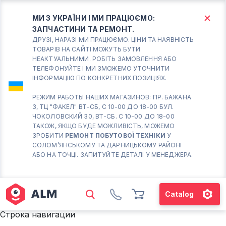
МИ З УКРАЇНИ І МИ ПРАЦЮЄМО:
ЗАПЧАСТИНИ ТА РЕМОНТ.
КИЇВ
БОРИСПІЛЬ
ДРУЗІ, НАРАЗІ МИ ПРАЦЮЄМО. ЦІНИ ТА НАЯВНІСТЬ
ТОВАРІВ НА САЙТІ МОЖУТЬ БУТИ
НЕАКТУАЛЬНИМИ. РОБІТЬ ЗАМОВЛЕННЯ АБО
Вт.- Сб.
ТЕЛЕФОНУЙТЕ І МИ ЗМОЖЕМО УТОЧНИТИ
ІНФОРМАЦІЮ ПО КОНКРЕТНИХ ПОЗИЦІЯХ.
10:00 - 18:00
Нд-Пн. Вихідний
РЕЖИМ РАБОТЫ НАШИХ МАГАЗИНОВ: ПР. БАЖАНА
3, ТЦ "ФАКЕЛ" ВТ-СБ, С 10-00 ДО 18-00 БУЛ.
Солом'янський район
ЧОКОЛОВСКИЙ 30, ВТ-СБ. С 10-00 ДО 18-00
працює ВТ-СБ с10-00 до
ТАКОЖ, ЯКЩО БУДЕ МОЖЛИВІСТЬ, МОЖЕМО
18-00
ЗРОБИТИ
РЕМОНТ ПОБУТОВОЇ ТЕХНІКИ
У
СОЛОМ’ЯНСЬКОМУ ТА ДАРНИЦЬКОМУ РАЙОНІ
(098) 672 76 42
АБО НА ТОЧЦІ. ЗАПИТУЙТЕ ДЕТАЛІ У МЕНЕДЖЕРА.
(063) 722 37 14
(044) 223 32 81
КАРТА
Catalog
М. ХАРКІВСЬКА – ПРАЦЮЄ
Строка навигации
ВТ-СБ С10-00 ДО 18-00