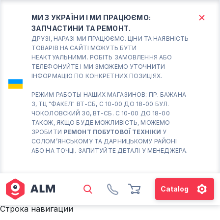
МИ З УКРАЇНИ І МИ ПРАЦЮЄМО:
ЗАПЧАСТИНИ ТА РЕМОНТ.
КИЇВ
БОРИСПІЛЬ
ДРУЗІ, НАРАЗІ МИ ПРАЦЮЄМО. ЦІНИ ТА НАЯВНІСТЬ
ТОВАРІВ НА САЙТІ МОЖУТЬ БУТИ
НЕАКТУАЛЬНИМИ. РОБІТЬ ЗАМОВЛЕННЯ АБО
Вт.- Сб.
ТЕЛЕФОНУЙТЕ І МИ ЗМОЖЕМО УТОЧНИТИ
ІНФОРМАЦІЮ ПО КОНКРЕТНИХ ПОЗИЦІЯХ.
10:00 - 18:00
Нд-Пн. Вихідний
РЕЖИМ РАБОТЫ НАШИХ МАГАЗИНОВ: ПР. БАЖАНА
3, ТЦ "ФАКЕЛ" ВТ-СБ, С 10-00 ДО 18-00 БУЛ.
Солом'янський район
ЧОКОЛОВСКИЙ 30, ВТ-СБ. С 10-00 ДО 18-00
працює ВТ-СБ с10-00 до
ТАКОЖ, ЯКЩО БУДЕ МОЖЛИВІСТЬ, МОЖЕМО
18-00
ЗРОБИТИ
РЕМОНТ ПОБУТОВОЇ ТЕХНІКИ
У
СОЛОМ’ЯНСЬКОМУ ТА ДАРНИЦЬКОМУ РАЙОНІ
(098) 672 76 42
АБО НА ТОЧЦІ. ЗАПИТУЙТЕ ДЕТАЛІ У МЕНЕДЖЕРА.
(063) 722 37 14
(044) 223 32 81
КАРТА
Catalog
М. ХАРКІВСЬКА – ПРАЦЮЄ
Строка навигации
ВТ-СБ С10-00 ДО 18-00