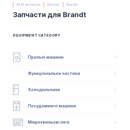
(067) 385 27 70
ALM запчасти
Brands
Brandt
(063) 527 27 00
Запчасти для Brandt
(044) 332 76 42
КАРТА
EQUIPMENT CATEGORY
Пральні машини
Функціональна частина
Холодильники
Посудомиючі машини
Мікрохвильові печі