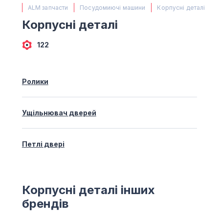
(067) 385 27 70
ALM запчасти
Посудомиючі машини
Корпусні деталі
(063) 527 27 00
Корпусні деталі
(044) 332 76 42
КАРТА
122
Ролики
Ущільнювач дверей
Петлі двері
Корпусні деталі інших
брендів