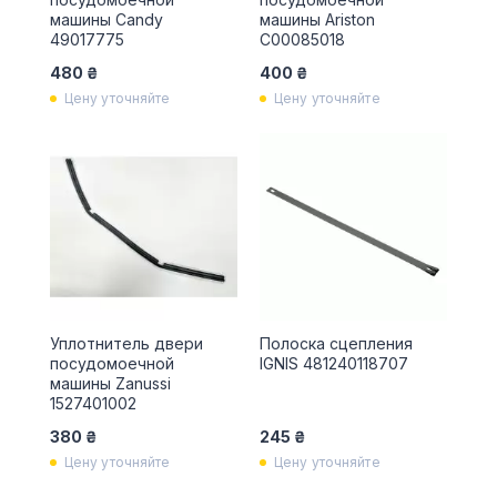
машины Candy
машины Ariston
49017775
C00085018
480 ₴
400 ₴
Цену уточняйте
Цену уточняйте
Уплотнитель двери
Полоска сцепления
посудомоечной
IGNIS 481240118707
машины Zanussi
1527401002
380 ₴
245 ₴
Цену уточняйте
Цену уточняйте