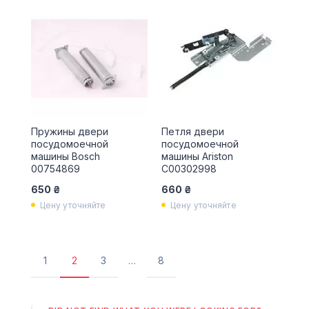
Пружины двери
Петля двери
посудомоечной
посудомоечной
машины Bosch
машины Ariston
00754869
C00302998
650 ₴
660 ₴
Цену уточняйте
Цену уточняйте
1
2
3
…
8
Сторінка
Поточна
Сторінка
Остання
сторінка
сторінка