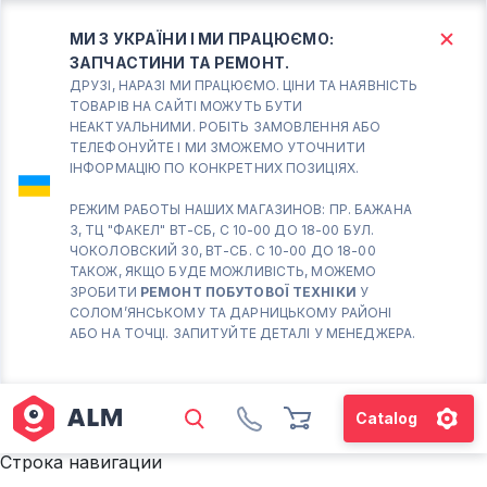
МИ З УКРАЇНИ І МИ ПРАЦЮЄМО:
ЗАПЧАСТИНИ ТА РЕМОНТ.
КИЇВ
БОРИСПІЛЬ
ДРУЗІ, НАРАЗІ МИ ПРАЦЮЄМО. ЦІНИ ТА НАЯВНІСТЬ
ТОВАРІВ НА САЙТІ МОЖУТЬ БУТИ
НЕАКТУАЛЬНИМИ. РОБІТЬ ЗАМОВЛЕННЯ АБО
Вт.- Сб.
ТЕЛЕФОНУЙТЕ І МИ ЗМОЖЕМО УТОЧНИТИ
ІНФОРМАЦІЮ ПО КОНКРЕТНИХ ПОЗИЦІЯХ.
10:00 - 18:00
Нд-Пн. Вихідний
РЕЖИМ РАБОТЫ НАШИХ МАГАЗИНОВ: ПР. БАЖАНА
3, ТЦ "ФАКЕЛ" ВТ-СБ, С 10-00 ДО 18-00 БУЛ.
Солом'янський район
ЧОКОЛОВСКИЙ 30, ВТ-СБ. С 10-00 ДО 18-00
працює ВТ-СБ с10-00 до
ТАКОЖ, ЯКЩО БУДЕ МОЖЛИВІСТЬ, МОЖЕМО
18-00
ЗРОБИТИ
РЕМОНТ ПОБУТОВОЇ ТЕХНІКИ
У
СОЛОМ’ЯНСЬКОМУ ТА ДАРНИЦЬКОМУ РАЙОНІ
(098) 672 76 42
АБО НА ТОЧЦІ. ЗАПИТУЙТЕ ДЕТАЛІ У МЕНЕДЖЕРА.
(063) 722 37 14
(044) 223 32 81
КАРТА
Catalog
М. ХАРКІВСЬКА – ПРАЦЮЄ
Строка навигации
ВТ-СБ С10-00 ДО 18-00