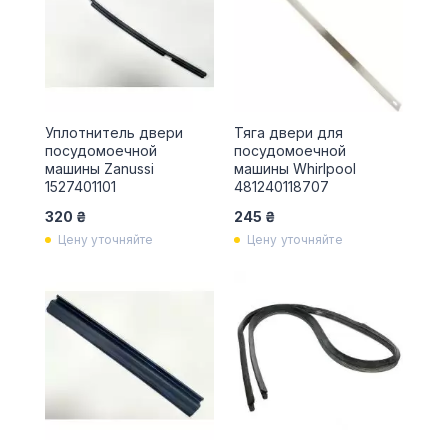
Уплотнитель двери
Тяга двери для
посудомоечной
посудомоечной
машины Zanussi
машины Whirlpool
1527401101
481240118707
320 ₴
245 ₴
Цену уточняйте
Цену уточняйте