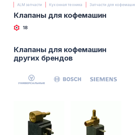
(063) 527 27 00
ALM запчасти
Кухонная техника
Запчасти для кофемаши
(044) 332 76 42
Клапаны для кофемашин
КАРТА
18
Клапаны для кофемашин
других брендов