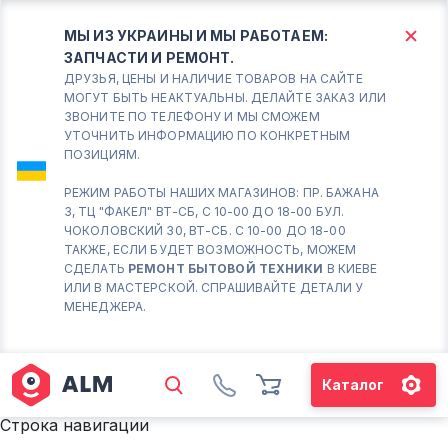
МЫ ИЗ УКРАИНЫ И МЫ РАБОТАЕМ:
ЗАПЧАСТИ И РЕМОНТ.
КИЕВ
БОРИСПОЛЬ
ДРУЗЬЯ, ЦЕНЫ И НАЛИЧИЕ ТОВАРОВ НА САЙТЕ
МОГУТ БЫТЬ НЕАКТУАЛЬНЫ. ДЕЛАЙТЕ ЗАКАЗ ИЛИ
ЗВОНИТЕ ПО ТЕЛЕФОНУ И МЫ СМОЖЕМ
Вт.- Сб.
УТОЧНИТЬ ИНФОРМАЦИЮ ПО КОНКРЕТНЫМ
ПОЗИЦИЯМ.
10:00 - 18:00
Вс-Пн. Выходной
РЕЖИМ РАБОТЫ НАШИХ МАГАЗИНОВ: ПР. БАЖАНА
3, ТЦ "ФАКЕЛ" ВТ-СБ, С 10-00 ДО 18-00 БУЛ.
Соломенский район - ВТ-
ЧОКОЛОВСКИЙ 30, ВТ-СБ. С 10-00 ДО 18-00
СБ. с 10-00 до 18-00
ТАКЖЕ, ЕСЛИ БУДЕТ ВОЗМОЖНОСТЬ, МОЖЕМ
СДЕЛАТЬ
РЕМОНТ БЫТОВОЙ ТЕХНИКИ
В КИЕВЕ
(098) 672 76 42
ИЛИ В МАСТЕРСКОЙ. СПРАШИВАЙТЕ ДЕТАЛИ У
(063) 722 37 14
МЕНЕДЖЕРА.
(044) 223 32 81
КАРТА
Каталог
М. ХАРЬКОВСКАЯ - ВТ-СБ, С
10-00 ДО 18-00
Строка навигации
(067) 385 27 70