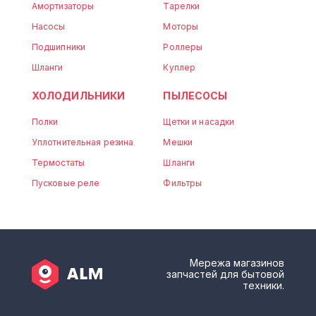
Амортизаторы
Тарелки
Насосы
Моторы
Подшипники
Роллеры
Шланги
Куплер
ХОЛОДИЛЬНИКИ
ПЫЛЕСОСЫ
Полки
Щетки и насадки
Уплотнительная резина
Мешки
Термостаты
Шланги
Пусковые реле
Фильтры
Мережа магазинов
запчастей для бытовой
техники.