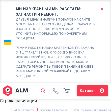
МЫ ИЗ УКРАИНЫ И МЫ РАБОТАЕМ:
ЗАПЧАСТИ И РЕМОНТ.
КИЕВ
БОРИСПОЛЬ
ДРУЗЬЯ, ЦЕНЫ И НАЛИЧИЕ ТОВАРОВ НА САЙТЕ
МОГУТ БЫТЬ НЕАКТУАЛЬНЫ. ДЕЛАЙТЕ ЗАКАЗ ИЛИ
ЗВОНИТЕ ПО ТЕЛЕФОНУ И МЫ СМОЖЕМ
Вт.- Сб.
УТОЧНИТЬ ИНФОРМАЦИЮ ПО КОНКРЕТНЫМ
ПОЗИЦИЯМ.
10:00 - 18:00
Вс-Пн. Выходной
РЕЖИМ РАБОТЫ НАШИХ МАГАЗИНОВ: ПР. БАЖАНА
3, ТЦ "ФАКЕЛ" ВТ-СБ, С 10-00 ДО 18-00 БУЛ.
Соломенский район - ВТ-
ЧОКОЛОВСКИЙ 30, ВТ-СБ. С 10-00 ДО 18-00
СБ. с 10-00 до 18-00
ТАКЖЕ, ЕСЛИ БУДЕТ ВОЗМОЖНОСТЬ, МОЖЕМ
СДЕЛАТЬ
РЕМОНТ БЫТОВОЙ ТЕХНИКИ
В КИЕВЕ
(098) 672 76 42
ИЛИ В МАСТЕРСКОЙ. СПРАШИВАЙТЕ ДЕТАЛИ У
(063) 722 37 14
МЕНЕДЖЕРА.
(044) 223 32 81
КАРТА
Каталог
М. ХАРЬКОВСКАЯ - ВТ-СБ, С
Строка навигации
10-00 ДО 18-00
(067) 385 27 70
ALM запчасти
Кухонная техника
Мультиварки и паровар