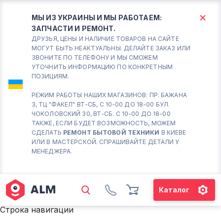
МЫ ИЗ УКРАИНЫ И МЫ РАБОТАЕМ:
ЗАПЧАСТИ И РЕМОНТ.
КИЕВ
БОРИСПОЛЬ
ДРУЗЬЯ, ЦЕНЫ И НАЛИЧИЕ ТОВАРОВ НА САЙТЕ
МОГУТ БЫТЬ НЕАКТУАЛЬНЫ. ДЕЛАЙТЕ ЗАКАЗ ИЛИ
ЗВОНИТЕ ПО ТЕЛЕФОНУ И МЫ СМОЖЕМ
Вт.- Сб.
УТОЧНИТЬ ИНФОРМАЦИЮ ПО КОНКРЕТНЫМ
ПОЗИЦИЯМ.
10:00 - 18:00
Вс-Пн. Выходной
РЕЖИМ РАБОТЫ НАШИХ МАГАЗИНОВ: ПР. БАЖАНА
3, ТЦ "ФАКЕЛ" ВТ-СБ, С 10-00 ДО 18-00 БУЛ.
Соломенский район - ВТ-
ЧОКОЛОВСКИЙ 30, ВТ-СБ. С 10-00 ДО 18-00
СБ. с 10-00 до 18-00
ТАКЖЕ, ЕСЛИ БУДЕТ ВОЗМОЖНОСТЬ, МОЖЕМ
СДЕЛАТЬ
РЕМОНТ БЫТОВОЙ ТЕХНИКИ
В КИЕВЕ
(098) 672 76 42
ИЛИ В МАСТЕРСКОЙ. СПРАШИВАЙТЕ ДЕТАЛИ У
(063) 722 37 14
МЕНЕДЖЕРА.
(044) 223 32 81
КАРТА
Каталог
М. ХАРЬКОВСКАЯ - ВТ-СБ, С
10-00 ДО 18-00
Строка навигации
(067) 385 27 70