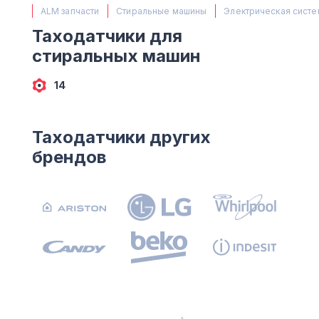
(063) 527 27 00
ALM запчасти
Стиральные машины
Электрическая систе
(044) 332 76 42
Таходатчики для
КАРТА
стиральных машин
14
Таходатчики других
брендов