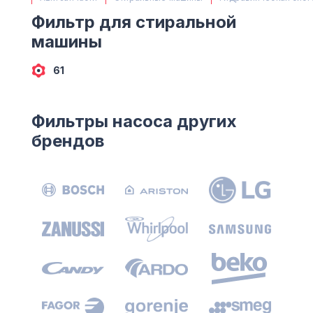
(063) 527 27 00
Фильтр для стиральной
(044) 332 76 42
машины
КАРТА
61
Фильтры насоса других
брендов