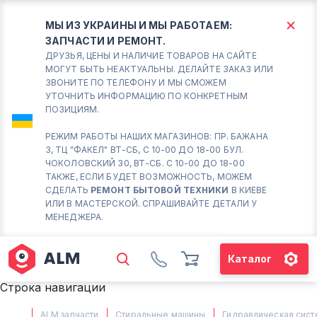
МЫ ИЗ УКРАИНЫ И МЫ РАБОТАЕМ:
ЗАПЧАСТИ И РЕМОНТ.
КИЕВ
БОРИСПОЛЬ
ДРУЗЬЯ, ЦЕНЫ И НАЛИЧИЕ ТОВАРОВ НА САЙТЕ
МОГУТ БЫТЬ НЕАКТУАЛЬНЫ. ДЕЛАЙТЕ ЗАКАЗ ИЛИ
ЗВОНИТЕ ПО ТЕЛЕФОНУ И МЫ СМОЖЕМ
Вт.- Сб.
УТОЧНИТЬ ИНФОРМАЦИЮ ПО КОНКРЕТНЫМ
ПОЗИЦИЯМ.
10:00 - 18:00
Вс-Пн. Выходной
РЕЖИМ РАБОТЫ НАШИХ МАГАЗИНОВ: ПР. БАЖАНА
3, ТЦ "ФАКЕЛ" ВТ-СБ, С 10-00 ДО 18-00 БУЛ.
Соломенский район - ВТ-
ЧОКОЛОВСКИЙ 30, ВТ-СБ. С 10-00 ДО 18-00
СБ. с 10-00 до 18-00
ТАКЖЕ, ЕСЛИ БУДЕТ ВОЗМОЖНОСТЬ, МОЖЕМ
СДЕЛАТЬ
РЕМОНТ БЫТОВОЙ ТЕХНИКИ
В КИЕВЕ
(098) 672 76 42
ИЛИ В МАСТЕРСКОЙ. СПРАШИВАЙТЕ ДЕТАЛИ У
(063) 722 37 14
МЕНЕДЖЕРА.
(044) 223 32 81
КАРТА
Каталог
М. ХАРЬКОВСКАЯ - ВТ-СБ, С
Строка навигации
10-00 ДО 18-00
(067) 385 27 70
ALM запчасти
Стиральные машины
Гидравлическая сист