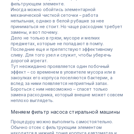
фильтрующем элементе.
Иногда можно обойтись элементарной
механической чисткой сеточки – работа
непыльная, однако в белой рубашке за нее
приниматься не стоит. Но чаще расходник требует
замены, и вот почему.
Дело не только в грязи, мусоре и мелких
предметах, которые не попадают в помпу.
Последние еще и препятствуют эффективному
сливу. Для того узел и служит, чтобы уберечь
дорогой агрегат.
Тут неожиданно проявляется один побочный
эффект – со временем в уловителе мусора или в
закоулках его корпуса поселяются бактерии, а
вслед за ними появляется неприятный запах.
Бороться с ним невозможно – спасет только
замена расходника, который внешне может совсем
неплохо выглядеть.
Меняем фильтр насоса стиральной машины
Процедуру можно выполнить самостоятельно.
Обычно отсек с фильтрующим элементом
находится в нижней точке корпуса «автомата» и