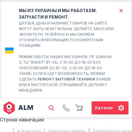
МЫ ИЗ УКРАИНЫ И МЫ РАБОТАЕМ:
ЗАПЧАСТИ И РЕМОНТ.
КИЕВ
БОРИСПОЛЬ
ДРУЗЬЯ, ЦЕНЫ И НАЛИЧИЕ ТОВАРОВ НА САЙТЕ
МОГУТ БЫТЬ НЕАКТУАЛЬНЫ. ДЕЛАЙТЕ ЗАКАЗ ИЛИ
ЗВОНИТЕ ПО ТЕЛЕФОНУ И МЫ СМОЖЕМ
Вт.- Сб.
УТОЧНИТЬ ИНФОРМАЦИЮ ПО КОНКРЕТНЫМ
ПОЗИЦИЯМ.
10:00 - 18:00
Вс-Пн. Выходной
РЕЖИМ РАБОТЫ НАШИХ МАГАЗИНОВ: ПР. БАЖАНА
3, ТЦ "ФАКЕЛ" ВТ-СБ, С 10-00 ДО 18-00 БУЛ.
Соломенский район - ВТ-
ЧОКОЛОВСКИЙ 30, ВТ-СБ. С 10-00 ДО 18-00
СБ. с 10-00 до 18-00
ТАКЖЕ, ЕСЛИ БУДЕТ ВОЗМОЖНОСТЬ, МОЖЕМ
СДЕЛАТЬ
РЕМОНТ БЫТОВОЙ ТЕХНИКИ
В КИЕВЕ
(098) 672 76 42
ИЛИ В МАСТЕРСКОЙ. СПРАШИВАЙТЕ ДЕТАЛИ У
(063) 722 37 14
МЕНЕДЖЕРА.
(044) 223 32 81
КАРТА
Каталог
М. ХАРЬКОВСКАЯ - ВТ-СБ, С
Строка навигации
10-00 ДО 18-00
(067) 385 27 70
ALM запчасти
Стиральные машины
Электрическая систе