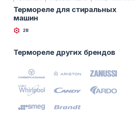
(063) 527 27 00
Термореле для стиральных
(044) 332 76 42
машин
КАРТА
28
Термореле других брендов