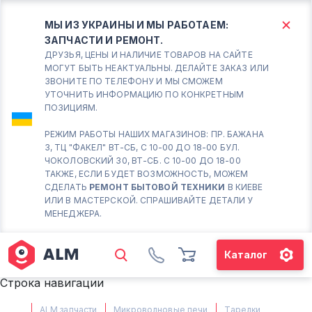
МЫ ИЗ УКРАИНЫ И МЫ РАБОТАЕМ:
ЗАПЧАСТИ И РЕМОНТ.
КИЕВ
БОРИСПОЛЬ
ДРУЗЬЯ, ЦЕНЫ И НАЛИЧИЕ ТОВАРОВ НА САЙТЕ
МОГУТ БЫТЬ НЕАКТУАЛЬНЫ. ДЕЛАЙТЕ ЗАКАЗ ИЛИ
ЗВОНИТЕ ПО ТЕЛЕФОНУ И МЫ СМОЖЕМ
Вт.- Сб.
УТОЧНИТЬ ИНФОРМАЦИЮ ПО КОНКРЕТНЫМ
ПОЗИЦИЯМ.
10:00 - 18:00
Вс-Пн. Выходной
РЕЖИМ РАБОТЫ НАШИХ МАГАЗИНОВ: ПР. БАЖАНА
3, ТЦ "ФАКЕЛ" ВТ-СБ, С 10-00 ДО 18-00 БУЛ.
Соломенский район - ВТ-
ЧОКОЛОВСКИЙ 30, ВТ-СБ. С 10-00 ДО 18-00
СБ. с 10-00 до 18-00
ТАКЖЕ, ЕСЛИ БУДЕТ ВОЗМОЖНОСТЬ, МОЖЕМ
СДЕЛАТЬ
РЕМОНТ БЫТОВОЙ ТЕХНИКИ
В КИЕВЕ
(098) 672 76 42
ИЛИ В МАСТЕРСКОЙ. СПРАШИВАЙТЕ ДЕТАЛИ У
(063) 722 37 14
МЕНЕДЖЕРА.
(044) 223 32 81
КАРТА
Каталог
М. ХАРЬКОВСКАЯ - ВТ-СБ, С
Строка навигации
10-00 ДО 18-00
(067) 385 27 70
ALM запчасти
Микроволновые печи
Тарелки