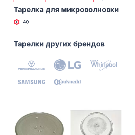
(063) 527 27 00
Тарелка для микроволновки
(044) 332 76 42
КАРТА
40
Тарелки других брендов