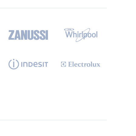
СБ. с 10-00 до 18-00
(098) 672 76 42
(063) 722 37 14
(044) 223 32 81
КАРТА
М. ХАРЬКОВСКАЯ - ВТ-СБ,
С 10-00 ДО 18-00
(067) 385 27 70
(063) 527 27 00
(044) 332 76 42
КАРТА