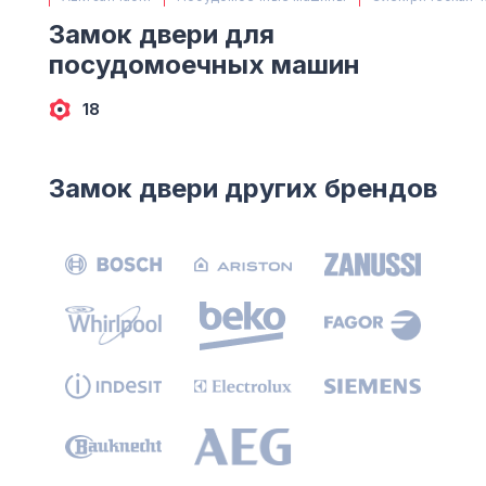
(063) 527 27 00
Замок двери для
(044) 332 76 42
посудомоечных машин
КАРТА
18
Замок двери других брендов