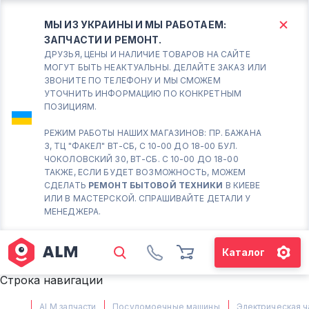
МЫ ИЗ УКРАИНЫ И МЫ РАБОТАЕМ:
ЗАПЧАСТИ И РЕМОНТ.
КИЕВ
БОРИСПОЛЬ
ДРУЗЬЯ, ЦЕНЫ И НАЛИЧИЕ ТОВАРОВ НА САЙТЕ
МОГУТ БЫТЬ НЕАКТУАЛЬНЫ. ДЕЛАЙТЕ ЗАКАЗ ИЛИ
ЗВОНИТЕ ПО ТЕЛЕФОНУ И МЫ СМОЖЕМ
Вт.- Сб.
УТОЧНИТЬ ИНФОРМАЦИЮ ПО КОНКРЕТНЫМ
ПОЗИЦИЯМ.
10:00 - 18:00
Вс-Пн. Выходной
РЕЖИМ РАБОТЫ НАШИХ МАГАЗИНОВ: ПР. БАЖАНА
3, ТЦ "ФАКЕЛ" ВТ-СБ, С 10-00 ДО 18-00 БУЛ.
Соломенский район - ВТ-
ЧОКОЛОВСКИЙ 30, ВТ-СБ. С 10-00 ДО 18-00
СБ. с 10-00 до 18-00
ТАКЖЕ, ЕСЛИ БУДЕТ ВОЗМОЖНОСТЬ, МОЖЕМ
СДЕЛАТЬ
РЕМОНТ БЫТОВОЙ ТЕХНИКИ
В КИЕВЕ
(098) 672 76 42
ИЛИ В МАСТЕРСКОЙ. СПРАШИВАЙТЕ ДЕТАЛИ У
(063) 722 37 14
МЕНЕДЖЕРА.
(044) 223 32 81
КАРТА
Каталог
М. ХАРЬКОВСКАЯ - ВТ-СБ, С
Строка навигации
10-00 ДО 18-00
(067) 385 27 70
ALM запчасти
Посудомоечные машины
Электрическая ч