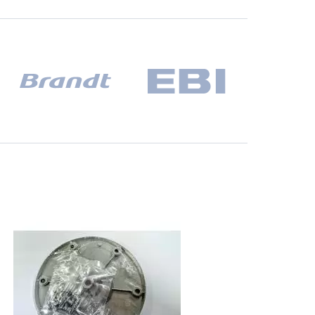
СБ. с 10-00 до 18-00
(098) 672 76 42
(063) 722 37 14
(044) 223 32 81
КАРТА
М. ХАРЬКОВСКАЯ - ВТ-СБ,
С 10-00 ДО 18-00
(067) 385 27 70
(063) 527 27 00
(044) 332 76 42
КАРТА