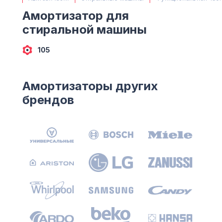
(063) 527 27 00
Амортизатор для
(044) 332 76 42
стиральной машины
КАРТА
105
Амортизаторы других
брендов