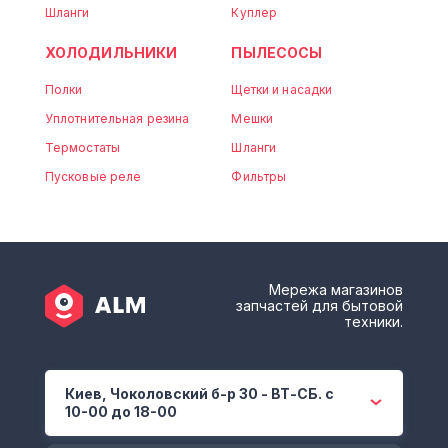
Шланги
Куплер
ХОЛОДИЛЬНИКИ
ПЫЛЕСОСЫ
Полки
Щетки и насадки
Уплотнительная резина
Мешки
Термостаты
Шланги
Пусковые реле
Фильтры
Мережа магазинов
запчастей для бытовой
техники.
Киев, Чоколовский б-р 30 - ВТ-СБ. с
10-00 до 18-00