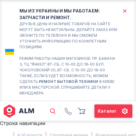
МЫ ИЗ УКРАИНЫ И МЫ РАБОТАЕМ:
ЗАПЧАСТИ И РЕМОНТ.
КИЕВ
БОРИСПОЛЬ
ДРУЗЬЯ, ЦЕНЫ И НАЛИЧИЕ ТОВАРОВ НА САЙТЕ
МОГУТ БЫТЬ НЕАКТУАЛЬНЫ. ДЕЛАЙТЕ ЗАКАЗ ИЛИ
ЗВОНИТЕ ПО ТЕЛЕФОНУ И МЫ СМОЖЕМ
Вт.- Сб.
УТОЧНИТЬ ИНФОРМАЦИЮ ПО КОНКРЕТНЫМ
ПОЗИЦИЯМ.
10:00 - 18:00
Вс-Пн. Выходной
РЕЖИМ РАБОТЫ НАШИХ МАГАЗИНОВ: ПР. БАЖАНА
3, ТЦ "ФАКЕЛ" ВТ-СБ, С 10-00 ДО 18-00 БУЛ.
Соломенский район - ВТ-
ЧОКОЛОВСКИЙ 30, ВТ-СБ. С 10-00 ДО 18-00
СБ. с 10-00 до 18-00
ТАКЖЕ, ЕСЛИ БУДЕТ ВОЗМОЖНОСТЬ, МОЖЕМ
СДЕЛАТЬ
РЕМОНТ БЫТОВОЙ ТЕХНИКИ
В КИЕВЕ
(098) 672 76 42
ИЛИ В МАСТЕРСКОЙ. СПРАШИВАЙТЕ ДЕТАЛИ У
(063) 722 37 14
МЕНЕДЖЕРА.
(044) 223 32 81
КАРТА
Каталог
М. ХАРЬКОВСКАЯ - ВТ-СБ, С
Строка навигации
10-00 ДО 18-00
(067) 385 27 70
ALM запчасти
Стиральные машины
Функциональная част