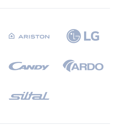
СБ. с 10-00 до 18-00
(098) 672 76 42
(063) 722 37 14
(044) 223 32 81
КАРТА
М. ХАРЬКОВСКАЯ - ВТ-СБ,
С 10-00 ДО 18-00
(067) 385 27 70
(063) 527 27 00
(044) 332 76 42
КАРТА