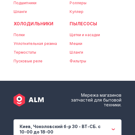
Подшипники
Роллеры
Шланги
Куплер
ХОЛОДИЛЬНИКИ
ПЫЛЕСОСЫ
Полки
Щетки и насадки
Уплотнительная резина
Мешки
Термостаты
Шланги
Пусковые реле
Фильтры
Мережа магазинов
запчастей для бытовой
техники.
Киев, Чоколовский б-р 30 - ВТ-СБ. с
10-00 до 18-00