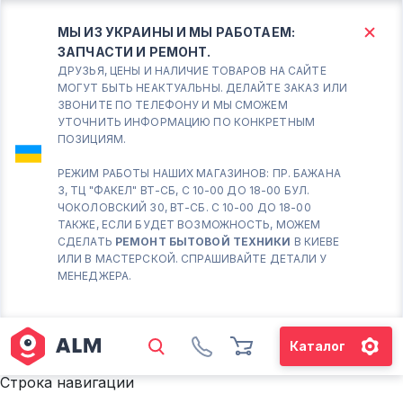
МЫ ИЗ УКРАИНЫ И МЫ РАБОТАЕМ:
ЗАПЧАСТИ И РЕМОНТ.
КИЕВ
БОРИСПОЛЬ
ДРУЗЬЯ, ЦЕНЫ И НАЛИЧИЕ ТОВАРОВ НА САЙТЕ
МОГУТ БЫТЬ НЕАКТУАЛЬНЫ. ДЕЛАЙТЕ ЗАКАЗ ИЛИ
ЗВОНИТЕ ПО ТЕЛЕФОНУ И МЫ СМОЖЕМ
Вт.- Сб.
УТОЧНИТЬ ИНФОРМАЦИЮ ПО КОНКРЕТНЫМ
ПОЗИЦИЯМ.
10:00 - 18:00
Вс-Пн. Выходной
РЕЖИМ РАБОТЫ НАШИХ МАГАЗИНОВ: ПР. БАЖАНА
3, ТЦ "ФАКЕЛ" ВТ-СБ, С 10-00 ДО 18-00 БУЛ.
Соломенский район - ВТ-
ЧОКОЛОВСКИЙ 30, ВТ-СБ. С 10-00 ДО 18-00
СБ. с 10-00 до 18-00
ТАКЖЕ, ЕСЛИ БУДЕТ ВОЗМОЖНОСТЬ, МОЖЕМ
СДЕЛАТЬ
РЕМОНТ БЫТОВОЙ ТЕХНИКИ
В КИЕВЕ
(098) 672 76 42
ИЛИ В МАСТЕРСКОЙ. СПРАШИВАЙТЕ ДЕТАЛИ У
(063) 722 37 14
МЕНЕДЖЕРА.
(044) 223 32 81
КАРТА
Каталог
М. ХАРЬКОВСКАЯ - ВТ-СБ, С
10-00 ДО 18-00
Строка навигации
(067) 385 27 70