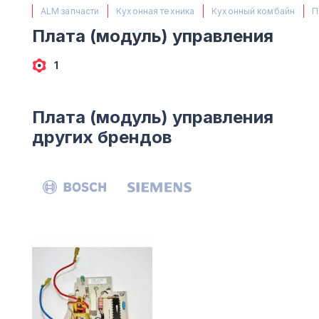
(063) 527 27 00
ALM запчасти
Кухонная техника
Кухонный комбайн
П
(044) 332 76 42
Плата (модуль) управления
КАРТА
1
Плата (модуль) управления
других брендов