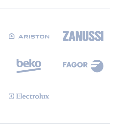
СБ. с 10-00 до 18-00
(098) 672 76 42
(063) 722 37 14
(044) 223 32 81
КАРТА
М. ХАРЬКОВСКАЯ - ВТ-СБ,
С 10-00 ДО 18-00
(067) 385 27 70
(063) 527 27 00
(044) 332 76 42
КАРТА