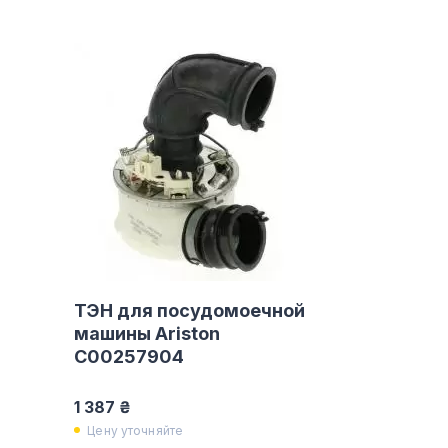
ТЭН для посудомоечной
машины Ariston
C00257904
1 387 ₴
Цену уточняйте