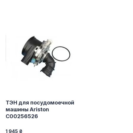
ТЭН для посудомоечной
машины Ariston
C00256526
1 945 ₴