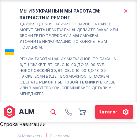
МЫ ИЗ УКРАИНЫ И МЫ РАБОТАЕМ:
ЗАПЧАСТИ И РЕМОНТ.
КИЕВ
БОРИСПОЛЬ
ДРУЗЬЯ, ЦЕНЫ И НАЛИЧИЕ ТОВАРОВ НА САЙТЕ
МОГУТ БЫТЬ НЕАКТУАЛЬНЫ. ДЕЛАЙТЕ ЗАКАЗ ИЛИ
ЗВОНИТЕ ПО ТЕЛЕФОНУ И МЫ СМОЖЕМ
Вт.- Сб.
УТОЧНИТЬ ИНФОРМАЦИЮ ПО КОНКРЕТНЫМ
ПОЗИЦИЯМ.
10:00 - 18:00
Вс-Пн. Выходной
РЕЖИМ РАБОТЫ НАШИХ МАГАЗИНОВ: ПР. БАЖАНА
3, ТЦ "ФАКЕЛ" ВТ-СБ, С 10-00 ДО 18-00 БУЛ.
Соломенский район - ВТ-
ЧОКОЛОВСКИЙ 30, ВТ-СБ. С 10-00 ДО 18-00
СБ. с 10-00 до 18-00
ТАКЖЕ, ЕСЛИ БУДЕТ ВОЗМОЖНОСТЬ, МОЖЕМ
СДЕЛАТЬ
РЕМОНТ БЫТОВОЙ ТЕХНИКИ
В КИЕВЕ
(098) 672 76 42
ИЛИ В МАСТЕРСКОЙ. СПРАШИВАЙТЕ ДЕТАЛИ У
(063) 722 37 14
МЕНЕДЖЕРА.
(044) 223 32 81
КАРТА
Каталог
М. ХАРЬКОВСКАЯ - ВТ-СБ, С
Строка навигации
10-00 ДО 18-00
(067) 385 27 70
ALM запчасти
Пылесосы