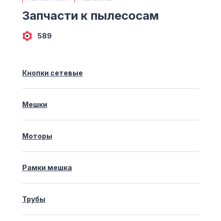
(063) 527 27 00
Запчасти к пылесосам
(044) 332 76 42
КАРТА
589
Кнопки сетевые
Мешки
Моторы
Рамки мешка
Трубы