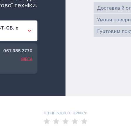
ової техніки.
Доставка й о
Умови поверн
ВТ-СБ. с
Гуртовим пок
067 385 2770
карта
ОЦІНІТЬ ЦЮ СТОРІНКУ: