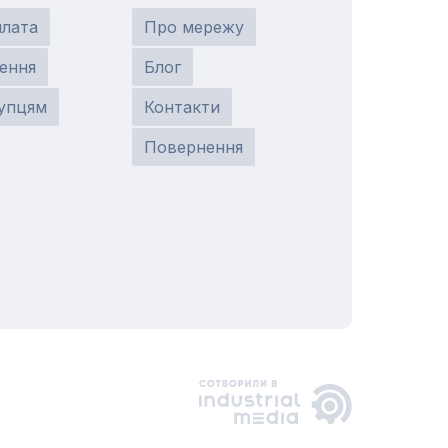
плата
Про мережу
ення
Блог
упцям
Контакти
Повернення