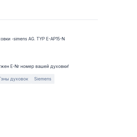
овки -simens AG. TYP E-AP15-N
жен E-Nr номер вашей духовки!
Тэны духовок
Siemens