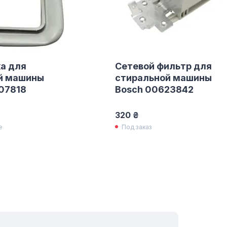
а для
Сетевой фильтр для
й машины
стиральной машины
07818
Bosch 00623842
320 ₴
е
Под заказ