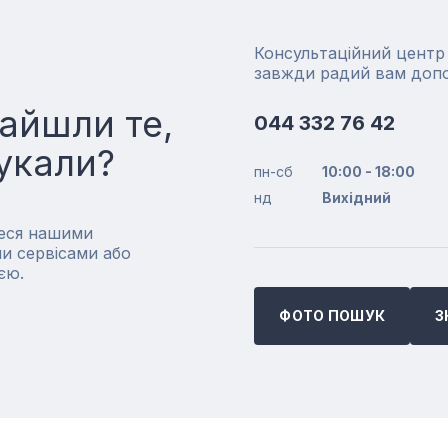
Консультаційний цент
завжди радий вам доп
айшли те,
044 332 76 42
укали?
пн-сб
10:00 - 18:00
нд
Вихідний
еся нашими
и сервісами або
єю.
ФОТО ПОШУК
З