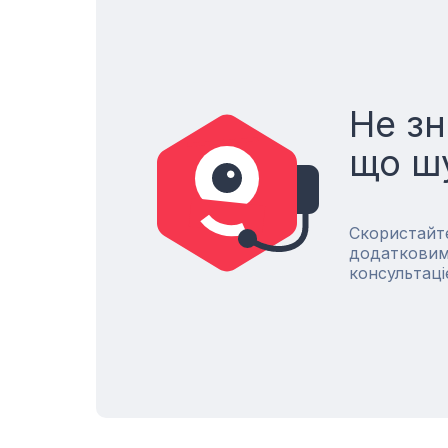
Не зн
що ш
Скористайт
додатковим
консультаці