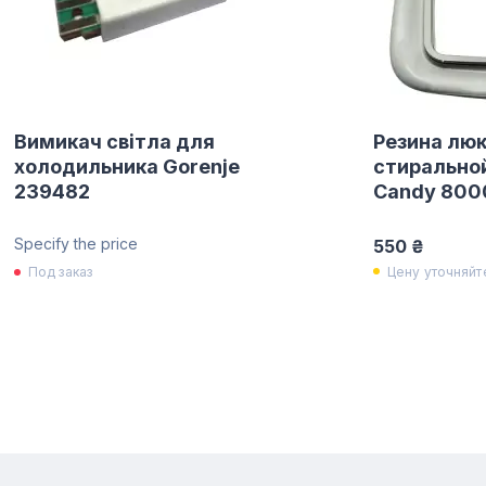
Вимикач світла для
Резина люк
холодильника Gorenje
стирально
239482
Candy 800
Specify the price
550 ₴
Цену уточняйт
Под заказ