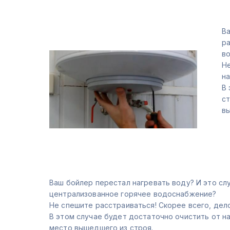
Ва
ра
в
Не
н
В 
ст
в
Ваш бойлер перестал нагревать воду? И это слу
централизованное горячее водоснабжение?
Не спешите расстраиваться! Скорее всего, дел
В этом случае будет достаточно очистить от н
место вышедшего из строя.