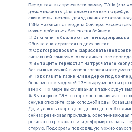
Перед тем, как произвести замену ТЭНа (или же
демонтировать. Для демонтажа вам потребуютс
слива воды, ветошь для удаления остатков вод
ТЭНа – зависит от модели бойлера. Рассмотрим
можно добраться без снятия бойлера.
①
Отключить бойлер от сети и водопровода
,
Обычно она держится на двух винтах.
②
Сфотографировать (зарисовать) подсоеди
сигнальной лампочке, отсоединить все провода
③
Вытащить термостат из трубчатого корпу
без лишних усилий и использования инструменто
④
Подставить тазик или ведёрко под бойлер
большинстве моделей ТЭН выкручивается проти
вверх). По мере выкручивания в тазик будут вы
⑤
Вытащите ТЭН
, осторожно покачивая его вл
секунд откройте кран холодной воды. Оставши
Да, и уж коль скоро дело дошло до необходимо
сейчас резиновая прокладка, обеспечивающая г
резинка потрескалась или деформировалась – 
старую. Подобрать подходящую можно самосто