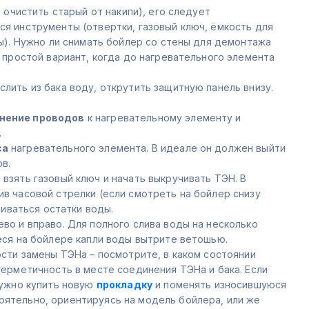
 очистить старый от накипи), его следует
я инструменты (отвертки, газовый ключ, ёмкость для
ы). Нужно ли снимать бойлер со стены для демонтажа
 простой вариант, когда до нагревательного элемента
 слить из бака воду, открутить защитную панель внизу.
нение проводов
к нагревательному элементу и
.
са
нагревательного элемента. В идеале он должен выйти
в.
, взять газовый ключ и начать выкручивать ТЭН. В
в часовой стрелки (если смотреть на бойлер снизу
ливаться остатки воды.
ево и вправо. Для полного слива воды на несколько
еся на бойлере капли воды вытрите ветошью.
сти замены ТЭНа – посмотрите, в каком состоянии
ерметичность в месте соединения ТЭНа и бака. Если
нужно купить новую
прокладку
и поменять износившуюся
ятельно, ориентируясь на модель бойлера, или же