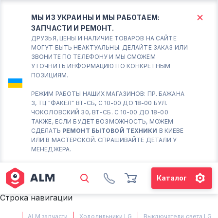
МЫ ИЗ УКРАИНЫ И МЫ РАБОТАЕМ:
ЗАПЧАСТИ И РЕМОНТ.
КИЕВ
БОРИСПОЛЬ
ДРУЗЬЯ, ЦЕНЫ И НАЛИЧИЕ ТОВАРОВ НА САЙТЕ
МОГУТ БЫТЬ НЕАКТУАЛЬНЫ. ДЕЛАЙТЕ ЗАКАЗ ИЛИ
ЗВОНИТЕ ПО ТЕЛЕФОНУ И МЫ СМОЖЕМ
Вт.- Сб.
УТОЧНИТЬ ИНФОРМАЦИЮ ПО КОНКРЕТНЫМ
ПОЗИЦИЯМ.
10:00 - 18:00
Вс-Пн. Выходной
РЕЖИМ РАБОТЫ НАШИХ МАГАЗИНОВ: ПР. БАЖАНА
3, ТЦ "ФАКЕЛ" ВТ-СБ, С 10-00 ДО 18-00 БУЛ.
Соломенский район - ВТ-
ЧОКОЛОВСКИЙ 30, ВТ-СБ. С 10-00 ДО 18-00
СБ. с 10-00 до 18-00
ТАКЖЕ, ЕСЛИ БУДЕТ ВОЗМОЖНОСТЬ, МОЖЕМ
СДЕЛАТЬ
РЕМОНТ БЫТОВОЙ ТЕХНИКИ
В КИЕВЕ
(098) 672 76 42
ИЛИ В МАСТЕРСКОЙ. СПРАШИВАЙТЕ ДЕТАЛИ У
(063) 722 37 14
МЕНЕДЖЕРА.
(044) 223 32 81
КАРТА
Каталог
М. ХАРЬКОВСКАЯ - ВТ-СБ, С
Строка навигации
10-00 ДО 18-00
(067) 385 27 70
ALM запчасти
Холодильники LG
Выключатели света LG