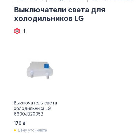
(063) 527 27 00
Выключатели света для
(044) 332 76 42
холодильников LG
КАРТА
1
Выключатель света
холодильника LG
6600JB2005B
170 ₴
Цену уточняйте