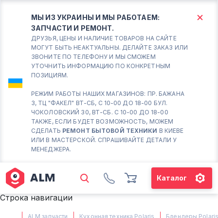
МЫ ИЗ УКРАИНЫ И МЫ РАБОТАЕМ:
ЗАПЧАСТИ И РЕМОНТ.
КИЕВ
БОРИСПОЛЬ
ДРУЗЬЯ, ЦЕНЫ И НАЛИЧИЕ ТОВАРОВ НА САЙТЕ
МОГУТ БЫТЬ НЕАКТУАЛЬНЫ. ДЕЛАЙТЕ ЗАКАЗ ИЛИ
ЗВОНИТЕ ПО ТЕЛЕФОНУ И МЫ СМОЖЕМ
Вт.- Сб.
УТОЧНИТЬ ИНФОРМАЦИЮ ПО КОНКРЕТНЫМ
ПОЗИЦИЯМ.
10:00 - 18:00
Вс-Пн. Выходной
РЕЖИМ РАБОТЫ НАШИХ МАГАЗИНОВ: ПР. БАЖАНА
3, ТЦ "ФАКЕЛ" ВТ-СБ, С 10-00 ДО 18-00 БУЛ.
Соломенский район - ВТ-
ЧОКОЛОВСКИЙ 30, ВТ-СБ. С 10-00 ДО 18-00
СБ. с 10-00 до 18-00
ТАКЖЕ, ЕСЛИ БУДЕТ ВОЗМОЖНОСТЬ, МОЖЕМ
СДЕЛАТЬ
РЕМОНТ БЫТОВОЙ ТЕХНИКИ
В КИЕВЕ
(098) 672 76 42
ИЛИ В МАСТЕРСКОЙ. СПРАШИВАЙТЕ ДЕТАЛИ У
(063) 722 37 14
МЕНЕДЖЕРА.
(044) 223 32 81
КАРТА
Каталог
М. ХАРЬКОВСКАЯ - ВТ-СБ, С
Строка навигации
10-00 ДО 18-00
(067) 385 27 70
ALM запчасти
Кухонная техника Polaris
Блендеры Polari