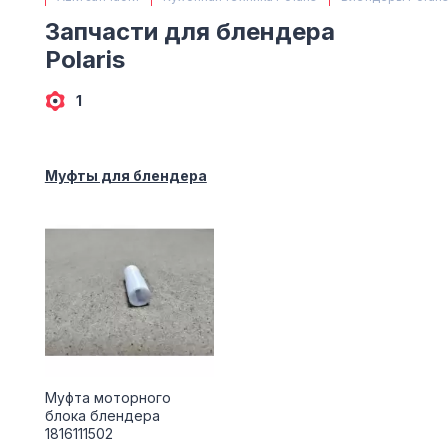
(063) 527 27 00
Запчасти для блендера
(044) 332 76 42
Polaris
КАРТА
1
Муфты для блендера
Муфта моторного
блока блендера
1816111502