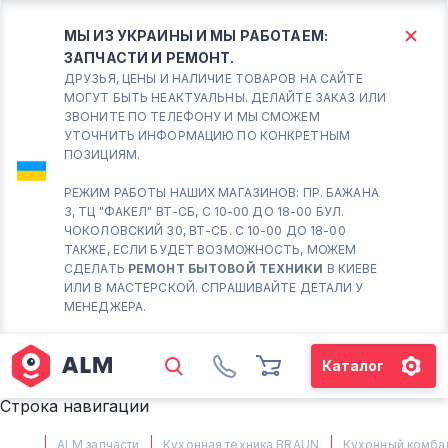
МЫ ИЗ УКРАИНЫ И МЫ РАБОТАЕМ:
ЗАПЧАСТИ И РЕМОНТ.
КИЕВ
БОРИСПОЛЬ
ДРУЗЬЯ, ЦЕНЫ И НАЛИЧИЕ ТОВАРОВ НА САЙТЕ
МОГУТ БЫТЬ НЕАКТУАЛЬНЫ. ДЕЛАЙТЕ ЗАКАЗ ИЛИ
ЗВОНИТЕ ПО ТЕЛЕФОНУ И МЫ СМОЖЕМ
Вт.- Сб.
УТОЧНИТЬ ИНФОРМАЦИЮ ПО КОНКРЕТНЫМ
ПОЗИЦИЯМ.
10:00 - 18:00
Вс-Пн. Выходной
РЕЖИМ РАБОТЫ НАШИХ МАГАЗИНОВ: ПР. БАЖАНА
3, ТЦ "ФАКЕЛ" ВТ-СБ, С 10-00 ДО 18-00 БУЛ.
Соломенский район - ВТ-
ЧОКОЛОВСКИЙ 30, ВТ-СБ. С 10-00 ДО 18-00
СБ. с 10-00 до 18-00
ТАКЖЕ, ЕСЛИ БУДЕТ ВОЗМОЖНОСТЬ, МОЖЕМ
СДЕЛАТЬ
РЕМОНТ БЫТОВОЙ ТЕХНИКИ
В КИЕВЕ
(098) 672 76 42
ИЛИ В МАСТЕРСКОЙ. СПРАШИВАЙТЕ ДЕТАЛИ У
(063) 722 37 14
МЕНЕДЖЕРА.
(044) 223 32 81
КАРТА
Каталог
М. ХАРЬКОВСКАЯ - ВТ-СБ, С
Строка навигации
10-00 ДО 18-00
(067) 385 27 70
ALM запчасти
Кухонная техника BRAUN
Кухонный комба