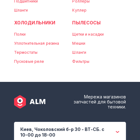
Подшипники
Роллеры
Шланги
Куплер
ХОЛОДИЛЬНИКИ
ПЫЛЕСОСЫ
Полки
Щетки и насадки
Уплотнительная резина
Мешки
Термостаты
Шланги
Пусковые реле
Фильтры
Мережа магазинов
запчастей для бытовой
техники.
Киев, Чоколовский б-р 30 - ВТ-СБ. с
10-00 до 18-00