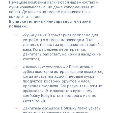
Немецкие комбайны отличаются надежностью и
функциональностью, но даже супермашины не
вечны. Детали со временем изнашиваются и
выходят из строя.
В списке типичных неисправностей такие
поломки:
обрыв ремня
. Характерная проблема для
устройств с ременным приводом. Эта
деталь отвечает за вращение шестерней и
вала. Когда ремень перетирается,
двигатель работает, но ножи и насадки не
крутятся;
изношенные шестеренки
. Пластиковые
зубцы шестерни истираются или ломаются,
когда внутрь попадают твердые куски
продуктов: косточки фруктов и мяса,
ореховая скорлупа. Как результат, ножи не
вращаются. Эти запчасти к кухонному
комбайну Браун стоят недорого и легко
заменяются;
двигатель сломался
. Поломку легко узнать
по тому, что электроника на панели