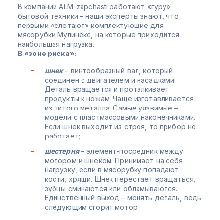
В компании ALM-zapchasti работают «гуру»
бытовой техники – наши эксперты знают, что
первыми «слетают» комплектующие для
мясорубки Мулинекс, на которые приходится
наибольшая нагрузка.
В «зоне риска»:
шнек
– винтообразный вал, который
соединен с двигателем и насадками.
Деталь вращается и проталкивает
продукты к ножам. Чаще изготавливается
из литого металла. Самые уязвимые –
модели с пластмассовыми наконечниками.
Если шнек выходит из строя, то прибор не
работает;
шестерня
– элемент-посредник между
мотором и шнеком. Принимает на себя
нагрузку, если в мясорубку попадают
кости, хрящи. Шнек перестает вращаться,
зубцы сминаются или обламываются.
Единственный выход – менять деталь, ведь
следующим сгорит мотор;