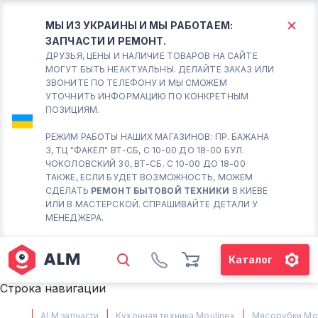
МЫ ИЗ УКРАИНЫ И МЫ РАБОТАЕМ:
ЗАПЧАСТИ И РЕМОНТ.
КИЕВ
БОРИСПОЛЬ
ДРУЗЬЯ, ЦЕНЫ И НАЛИЧИЕ ТОВАРОВ НА САЙТЕ
МОГУТ БЫТЬ НЕАКТУАЛЬНЫ. ДЕЛАЙТЕ ЗАКАЗ ИЛИ
ЗВОНИТЕ ПО ТЕЛЕФОНУ И МЫ СМОЖЕМ
Вт.- Сб.
УТОЧНИТЬ ИНФОРМАЦИЮ ПО КОНКРЕТНЫМ
ПОЗИЦИЯМ.
10:00 - 18:00
Вс-Пн. Выходной
РЕЖИМ РАБОТЫ НАШИХ МАГАЗИНОВ: ПР. БАЖАНА
3, ТЦ "ФАКЕЛ" ВТ-СБ, С 10-00 ДО 18-00 БУЛ.
Соломенский район - ВТ-
ЧОКОЛОВСКИЙ 30, ВТ-СБ. С 10-00 ДО 18-00
СБ. с 10-00 до 18-00
ТАКЖЕ, ЕСЛИ БУДЕТ ВОЗМОЖНОСТЬ, МОЖЕМ
СДЕЛАТЬ
РЕМОНТ БЫТОВОЙ ТЕХНИКИ
В КИЕВЕ
(098) 672 76 42
ИЛИ В МАСТЕРСКОЙ. СПРАШИВАЙТЕ ДЕТАЛИ У
(063) 722 37 14
МЕНЕДЖЕРА.
(044) 223 32 81
КАРТА
Каталог
М. ХАРЬКОВСКАЯ - ВТ-СБ, С
Строка навигации
10-00 ДО 18-00
(067) 385 27 70
ALM запчасти
Кухонная техника Moulinex
Мясорубки Mou