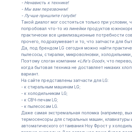
- Ненависть к технике!
- Мы вам перезвоним!
- Лучше пришлите голубя!
Такой диалог мог состояться только при условии, 
попробовал что-то из линейки продуктов южнокоре
практически все цивилизационные потребности совр
прочего, подразумевает и то, что запчасти для б
Да, под брендом LG сегодня можно найти практиче
пылесосы, стиралки, микроволновки, холодильники,
Поэтому слоган компании
«Life's Good»,
что перево
когда бытовая техника не доставляет никаких хло
вариант.
На сайте представлены запчасти для LG:
- к стиральным машинам LG;
- к холодильникам LG;
- к СВЧ-печам LG;
- к пылесосам LG.
Даже самая экстремальная поломка (например, выхо
термосенсоры для стиральных машин, клавиатуры 
автоматического оттаивания Ноу Фрост у холодиль