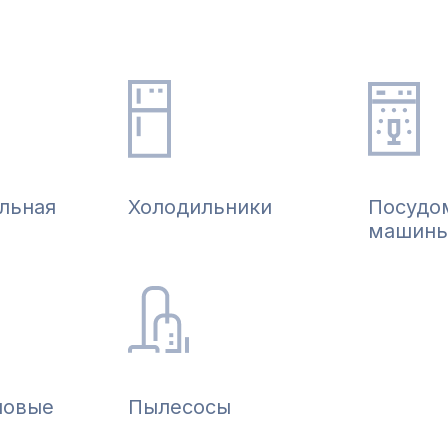
льная
Холодильники
Посудо
машин
новые
Пылесосы