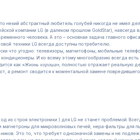
что некий абстрактный любитель голубей никогда не имел дел
йской компании LG (в далеком прошлом GoldStar), навсегда в
еменного человека. А это – основная задача главного офиса
ытовой техники LG всегда доступны потребителю.
ски что угодно: телевизоры, магнитофоны, мобильные телефо
 кондиционеры. И ко всему этому многообразию всегда есть 
дится как
«Жизнь хороша»,
полностью отражает реальную дей
пот, а ремонт сводится к моментальной замене повредившего
д из строя электроники ) для LG не станет проблемой. Всег
и магнетроны для микроволновых печей, нера-фильтры для п
ников. Это то, что требует однозначной замены и не подлеж