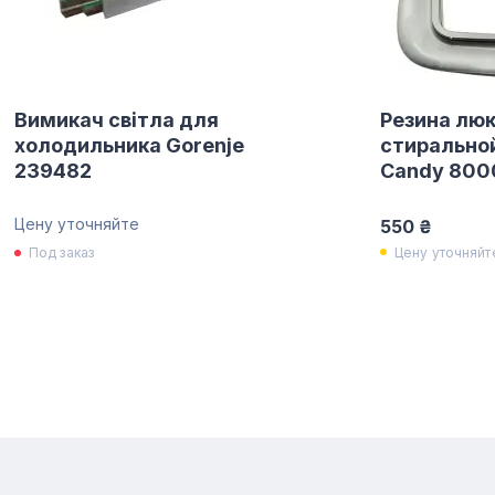
Вимикач світла для
Резина люк
холодильника Gorenje
стирально
239482
Candy 800
Цену уточняйте
550 ₴
Цену уточняйт
Под заказ