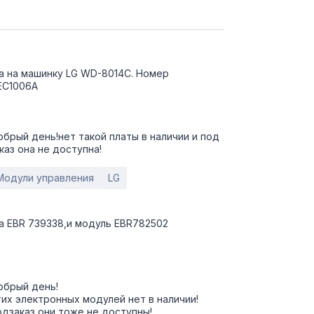
а на машинку LG WD-8014C. Номер
ЕС1006А
брый день!нет такой платы в наличии и под
каз она не доступна!
Модули управления
LG
а EBR 739338,и модуль EBR782502
обрый день!
их электронных модулей нет в наличии!
дзаказ они тоже не доступны!