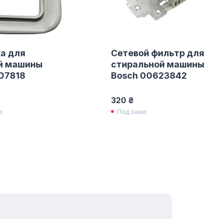
а для
Сетевой фильтр для
й машины
стиральной машины
07818
Bosch 00623842
320 ₴
е
Под заказ