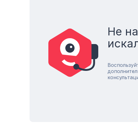
Не н
иска
Воспользуй
дополнител
консультац