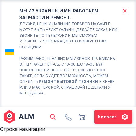
МЫ ИЗ УКРАИНЫ И МЫ РАБОТАЕМ:
ЗАПЧАСТИ И РЕМОНТ.
КИЕВ
БОРИСПОЛЬ
ДРУЗЬЯ, ЦЕНЫ И НАЛИЧИЕ ТОВАРОВ НА САЙТЕ
МОГУТ БЫТЬ НЕАКТУАЛЬНЫ. ДЕЛАЙТЕ ЗАКАЗ ИЛИ
ЗВОНИТЕ ПО ТЕЛЕФОНУ И МЫ СМОЖЕМ
Вт.- Сб.
УТОЧНИТЬ ИНФОРМАЦИЮ ПО КОНКРЕТНЫМ
ПОЗИЦИЯМ.
10:00 - 18:00
Вс-Пн. Выходной
РЕЖИМ РАБОТЫ НАШИХ МАГАЗИНОВ: ПР. БАЖАНА
3, ТЦ "ФАКЕЛ" ВТ-СБ, С 10-00 ДО 18-00 БУЛ.
Соломенский район - ВТ-
ЧОКОЛОВСКИЙ 30, ВТ-СБ. С 10-00 ДО 18-00
СБ. с 10-00 до 18-00
ТАКЖЕ, ЕСЛИ БУДЕТ ВОЗМОЖНОСТЬ, МОЖЕМ
СДЕЛАТЬ
РЕМОНТ БЫТОВОЙ ТЕХНИКИ
В КИЕВЕ
(098) 672 76 42
ИЛИ В МАСТЕРСКОЙ. СПРАШИВАЙТЕ ДЕТАЛИ У
(063) 722 37 14
МЕНЕДЖЕРА.
(044) 223 32 81
КАРТА
Каталог
М. ХАРЬКОВСКАЯ - ВТ-СБ, С
10-00 ДО 18-00
Строка навигации
(067) 385 27 70