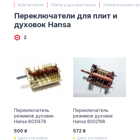
(063) 527 27 00
ALM запчасти
Плиты и духовки Hansa
Электрическая час
(044) 332 76 42
Переключатели для плит и
КАРТА
духовок Hansa
2
Переключатель
Переключатель
режимов духовки
режимов духовки
Hansa 8031478
Hansa 8002198
500 ₴
572 ₴
Цену уточняйте
Цену уточняйте